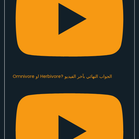
Omnivore او Herbivore? الجواب النهائي بآخر الفيديو