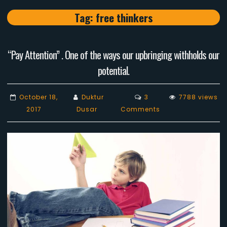
Tag:
free thinkers
“Pay Attention” . One of the ways our upbringing withholds our
potential.
October 18,
Duktur
3
7788 views
on
2017
Dusar
Comments
“Pay
Attention”
.
One
of
the
ways
our
upbringing