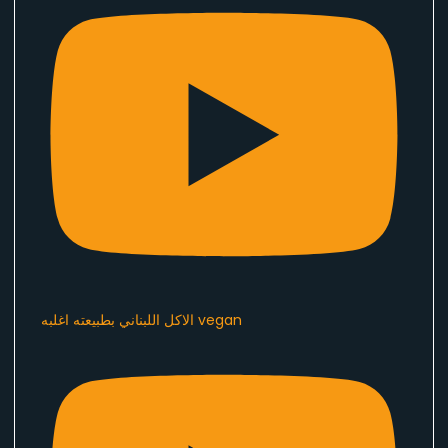
الاكل اللبناني بطبيعته اغلبه vegan