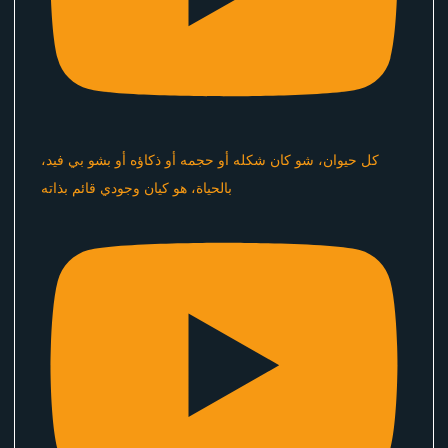
كل حيوان، شو كان شكله أو حجمه أو ذكاؤه أو بشو بي فيد،
بالحياة، هو كيان وجودي قائم بذاته