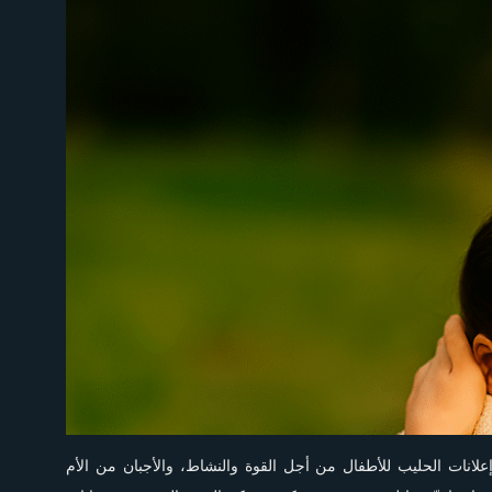
 إعلانات الحليب للأطفال من أجل القوة والنشاط، والأجبان من الأم