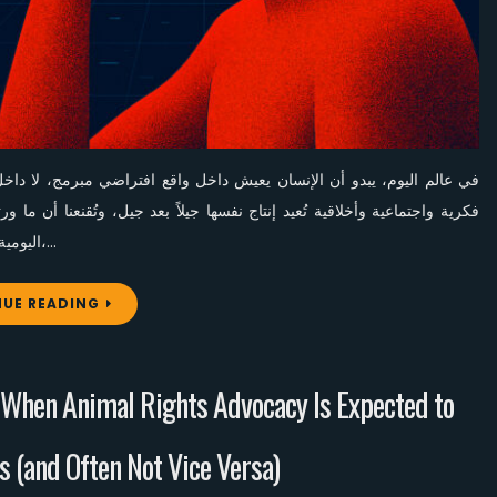
في عالم اليوم، يبدو أن الإنسان يعيش داخل واقع افتراضي مبرمج، لا داخ
فكرية واجتماعية وأخلاقية تُعيد إنتاج نفسها جيلاً بعد جيل، وتُقنعنا أن ما 
اليومية وعاداتنا الغذائية أو معتقداتنا الموروثة، بل تتغلغل في طريقة تفكيرنا،…
UE READING
 When Animal Rights Advocacy Is Expected to
 (and Often Not Vice Versa)