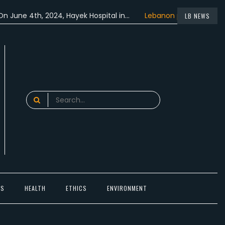
, 2024, Hayek Hospital in…
Lebanon participated in the…
LB NEWS
Search
for:
TS
HEALTH
ETHICS
ENVIRONMENT