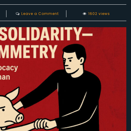
on
Leave a Comment
1602 views
That’s
Not
Solidarity
—
It’s
Asymmetry:
When
Animal
Rights
Advocacy
Is
Expected
to
Carry
Human
Struggles