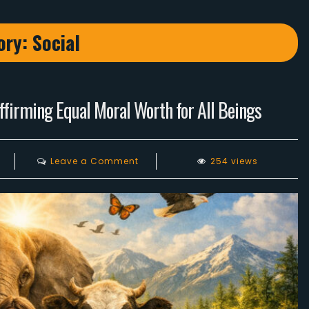
ory:
Social
ffirming Equal Moral Worth for All Beings
on
Leave a Comment
254 views
Dismantling
the
Hierarchy
of
Bias:
Affirming
Equal
Moral