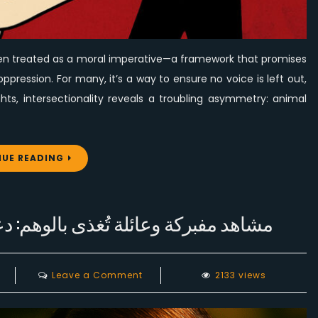
(and
Often
Not
Vice
 often treated as a moral imperative—a framework that promises
Versa)
pression. For many, it’s a way to ensure no voice is left out,
hts, intersectionality reveals a troubling asymmetry: animal
UE READING
مشاهد مفبركة وعائلة تُغذى بالوهم: دعو
on
Leave a Comment
2133 views
مشاهد
مفبركة