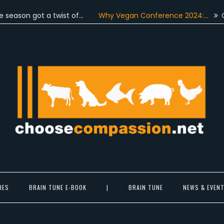
t a twist of…
Why Vegan Conference 2024:…
On June 4th
Choose Compassion
ook at the world with new eyes.
HES
BRAIN TUNE E-BOOK
|
BRAIN TUNE
NEWS & EVEN