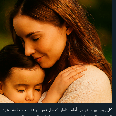
وعائلة
تُغذى
بالوهم:
دعوة
للتحرّر
من
المنتجات
الحيوانية
كل يوم، وبينما نجلس أمام التلفاز، تُغسل عقولنا بإعلانات مصمَّمة بعناية: