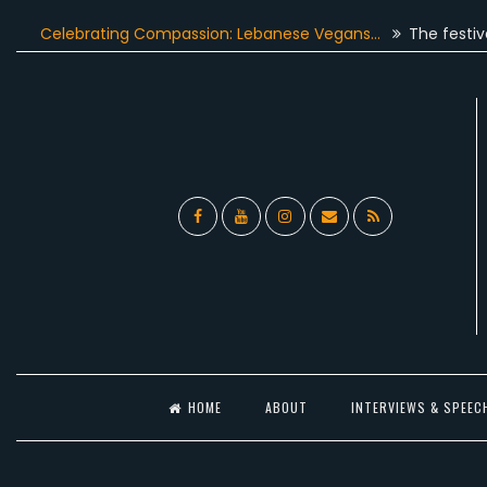
Skip
brating Compassion: Lebanese Vegans…
The festive season go
to
content
Facebook
YouTube
Instagram
Email
RSS
l
HOME
ABOUT
INTERVIEWS & SPEEC