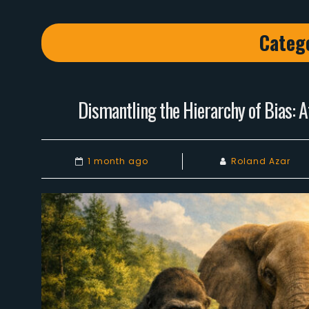
Categ
Dismantling the Hierarchy of Bias: A
1 month ago
Roland Azar