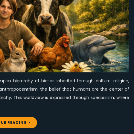
Worth
for
All
Beings
lex hierarchy of biases inherited through culture, religion,
ies anthropocentrism, the belief that humans are the center of
archy. This worldview is expressed through speciesism, where
UE READING