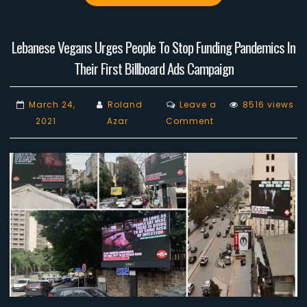
Lebanese Vegans Urges People To Stop Funding Pandemics In
Their First Billboard Ads Campaign
March 24,
Roland
Leave a
8516 views
on
2021
Azar
Comment
Lebanese
Vegans
Urges
People
To
Stop
Funding
Pandemics
In
Their
First