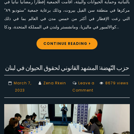
بالنباتية وحماية الحيوانات والبيئة، أقامت الجمعية إفطاراً رمضانياً نباتياً في
مركزها في منطقة سن الفيل بيروت، وذلك برعاية جمعية “ستوديو ٨٩”
التي رعت الإفطار في أكثر من خمس مدن في العالم بما في ذلك
كوالالمبور في ماليزيا، ومانشستر ولندن في المملكة المتحدة، ودكا…
CONTINUE READING
حزب النّهضة: المشهد القانوني لحقوق الحيوان في لبنان
March 7,
Zena Rkein
Leave a
8679 views
on
2023
Comment
حزب
النّهضة:
المشهد
القانوني
لحقوق
الحيوان