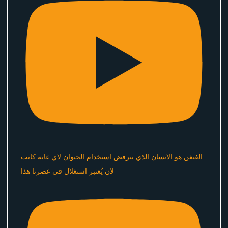
الفيغن هو الانسان الذي بيرفض استخدام الحيوان لاي غاية كانت
لان يُعتبر استغلال في عصرنا هذا ​⁠