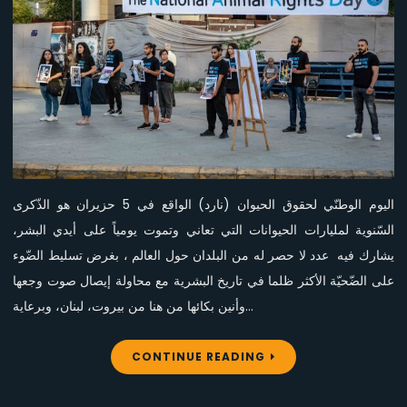
إحياء
الذّكرى
السّنوية
لليوم
الوطني
لحقوق
الحيوان
اليوم الوطنّي لحقوق الحيوان (نارد) الواقع في 5 حزيران هو الذّكرى
السّنوية لمليارات الحيوانات التي تعاني وتموت يومياً على أيدي البشر،
يشارك فيه عدد لا حصر له من البلدان حول العالم ، بغرض تسليط الضّوء
على الضّحيّة الأكثر ظلما في تاريخ البشرية مع محاولة إيصال صوت وجعها
وأنين بكائها من هنا من بيروت، لبنان، وبرعاية…
CONTINUE READING