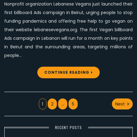
Nonprofit organization Lebanese Vegans just launched their
Billboard
first billboard Ads campaign in Beirut, urging people to stop
Ads
Campaign
funding pandemics and offering free help to go vegan on
their website lebanesevegans.org. The first Vegan billboard
Ads campaign in Lebanon will run for a month on key points
in Beirut and the surrounding areas, targeting millions of
people…
CONTINUE READING
Posts
1
2
…
5
Next
pagination
RECENT POSTS