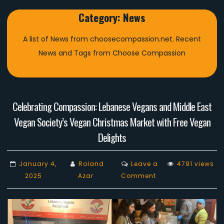
Category:
News
A list of News from choosecompassion.net. Recent
News and Tags from Choose Compassion
Celebrating Compassion: Lebanese Vegans and Middle East
Vegan Society’s Vegan Christmas Market with Free Vegan
Delights
January 4,
Roland
Leave a
4791 views
on
2025
Azar
Comment
Celebrating
Compassion:
Lebanese
Vegans