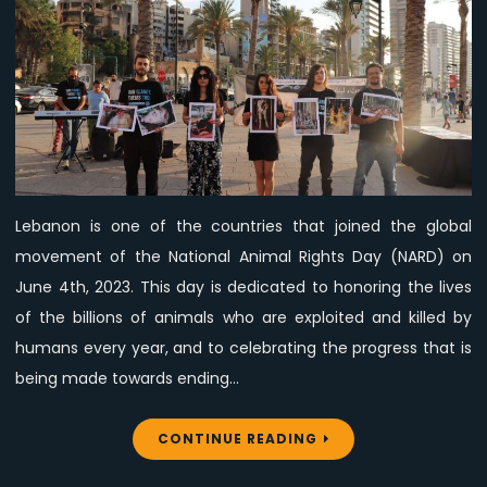
the
annual
commemoration
and
celebration
of
the
National
Lebanon is one of the countries that joined the global
Animal
movement of the National Animal Rights Day (NARD) on
Rights
Day
June 4th, 2023. This day is dedicated to honoring the lives
–
of the billions of animals who are exploited and killed by
NARD
humans every year, and to celebrating the progress that is
2023
being made towards ending…
CONTINUE READING