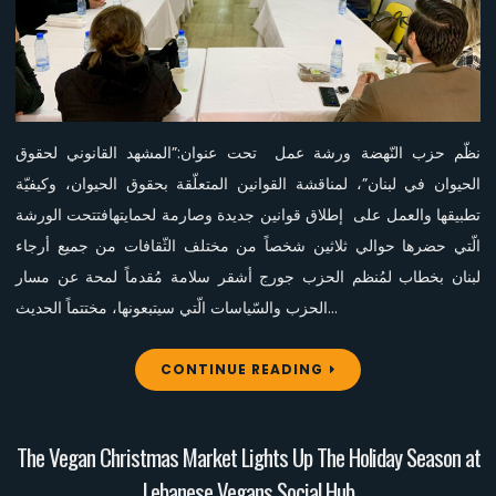
في
لبنان
نظّم حزب النّهضة ورشة عمل تحت عنوان:”المشهد القانوني لحقوق
الحيوان في لبنان”، لمناقشة القوانين المتعلّقة بحقوق الحيوان، وكيفيّة
تطبيقها والعمل على إطلاق قوانين جديدة وصارمة لحمايتهافتتحت الورشة
الّتي حضرها حوالي ثلاثين شخصاً من مختلف الثّقافات من جميع أرجاء
لبنان بخطاب لمُنظم الحزب جورج أشقر سلامة مُقدماً لمحة عن مسار
الحزب والسّياسات الّتي سيتبعونها، مختتماً الحديث…
CONTINUE READING
The Vegan Christmas Market Lights Up The Holiday Season at
Lebanese Vegans Social Hub