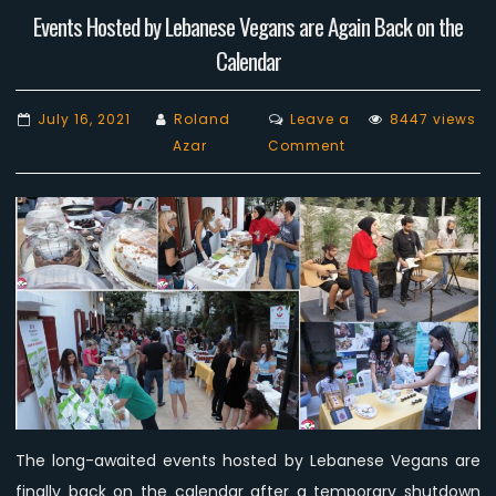
Events Hosted by Lebanese Vegans are Again Back on the
Calendar
July 16, 2021
Roland
Leave a
8447 views
on
Azar
Comment
Events
Hosted
by
Lebanese
Vegans
are
Again
Back
on
the
Calendar
The long-awaited events hosted by Lebanese Vegans are
finally back on the calendar after a temporary shutdown