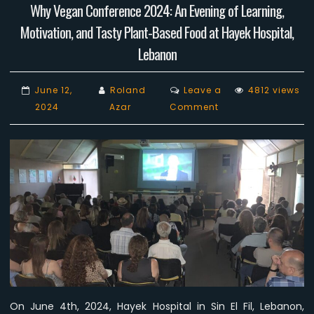
Why Vegan Conference 2024: An Evening of Learning,
Motivation, and Tasty Plant-Based Food at Hayek Hospital,
Lebanon
June 12,
Roland
Leave a
4812 views
on
2024
Azar
Comment
Why
Vegan
Conference
2024:
An
Evening
of
Learning,
Motivation,
and
Tasty
On June 4th, 2024, Hayek Hospital in Sin El Fil, Lebanon,
Plant-