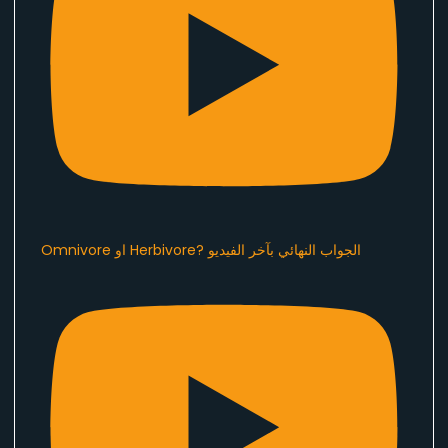
Omnivore او Herbivore? الجواب النهائي بآخر الفيديو