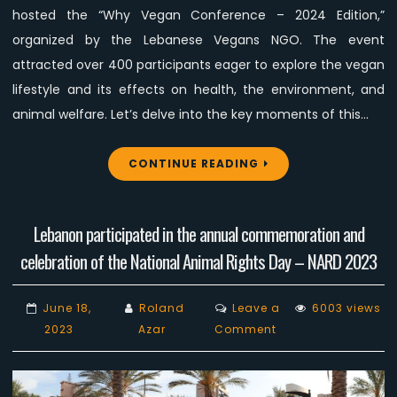
hosted the “Why Vegan Conference – 2024 Edition,”
Based
Food
organized by the Lebanese Vegans NGO. The event
at
attracted over 400 participants eager to explore the vegan
Hayek
lifestyle and its effects on health, the environment, and
Hospital,
animal welfare. Let’s delve into the key moments of this…
Lebanon
CONTINUE READING
Lebanon participated in the annual commemoration and
celebration of the National Animal Rights Day – NARD 2023
June 18,
Roland
Leave a
6003 views
on
2023
Azar
Comment
Lebanon
participated
in