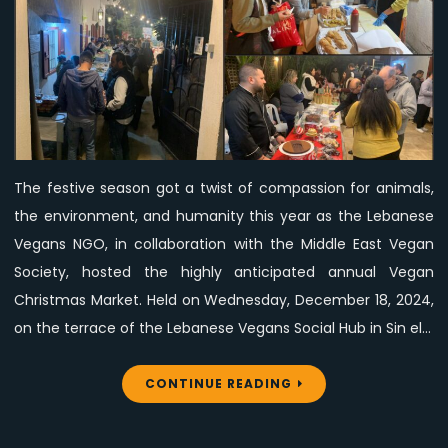
and
Middle
East
Vegan
Society’s
Vegan
Christmas
The festive season got a twist of compassion for animals,
Market
the environment, and humanity this year as the Lebanese
with
Free
Vegans NGO, in collaboration with the Middle East Vegan
Vegan
Society, hosted the highly anticipated annual Vegan
Delights
Christmas Market. Held on Wednesday, December 18, 2024,
on the terrace of the Lebanese Vegans Social Hub in Sin el…
CONTINUE READING