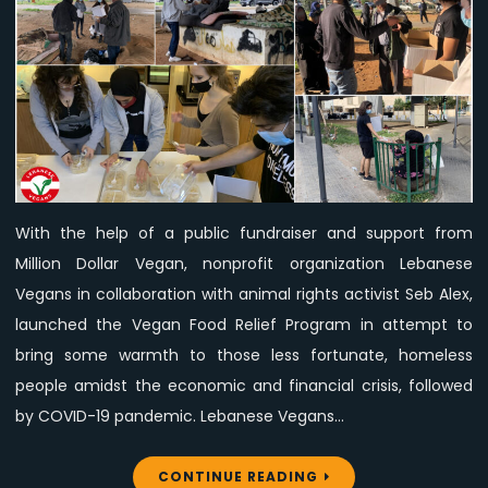
Food
Relief
Program
Providing
Vegan
Meals
To
Homeless
People
With the help of a public fundraiser and support from
Million Dollar Vegan, nonprofit organization Lebanese
Vegans in collaboration with animal rights activist Seb Alex,
launched the Vegan Food Relief Program in attempt to
bring some warmth to those less fortunate, homeless
people amidst the economic and financial crisis, followed
by COVID-19 pandemic. Lebanese Vegans…
CONTINUE READING