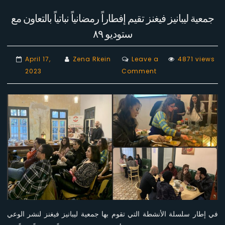
جمعية ليبانيز فيغنز تقيم إفطاراً رمضانياً نباتياً بالتعاون مع
ستوديو ٨٩
April 17,
Zena Rkein
Leave a
4871 views
on
2023
Comment
جمعية
ليبانيز
فيغنز
تقيم
إفطاراً
رمضانياً
نباتياً
بالتعاون
مع
ستوديو
٨٩
في إطار سلسلة الأنشطة التي تقوم بها جمعية ليبانيز فيغنز لنشر الوعي