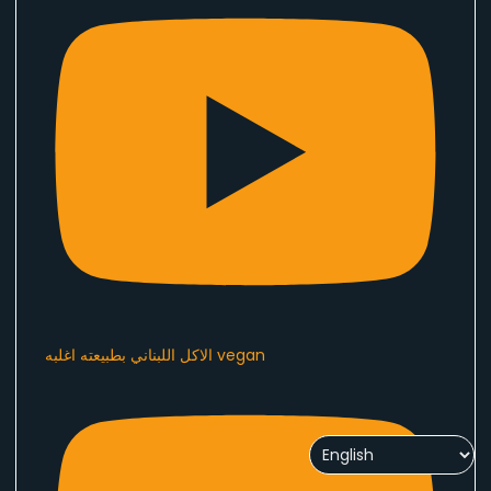
الاكل اللبناني بطبيعته اغلبه vegan