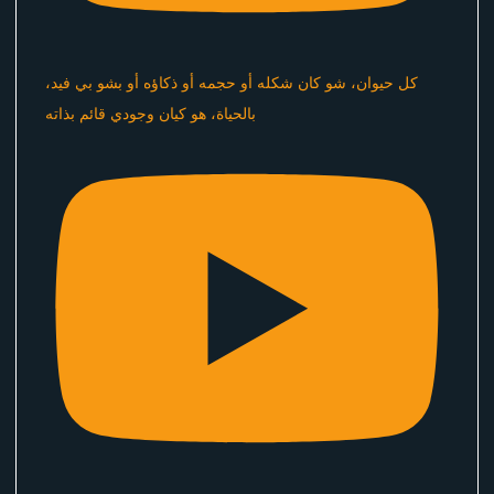
كل حيوان، شو كان شكله أو حجمه أو ذكاؤه أو بشو بي فيد،
بالحياة، هو كيان وجودي قائم بذاته