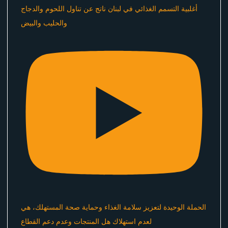
أغلبية التسمم الغذائي في لبنان ناتج عن تناول اللحوم والدجاج
والحليب والبيض
الحملة الوحيدة لتعزيز سلامة الغذاء وحماية صحة المستهلك، هي
لعدم استهلاك هل المنتجات وعدم دعم القطاع