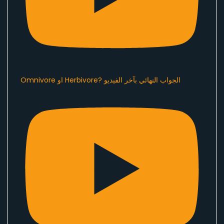
Omnivore او Herbivore? الجواب النهائي بآخر الفيديو