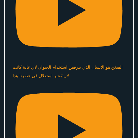
الفيغن هو الانسان الذي بيرفض استخدام الحيوان لاي غاية كانت
لان يُعتبر استغلال في عصرنا هذا ​⁠