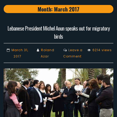
Month:
March 2017
Lebanese President Michel Aoun speaks out for migratory
birds
March 31,
Roland
Leave a
6214 views
on
2017
Azar
Comment
Lebanese
President
Michel
Aoun
speaks
out
for
migratory
birds