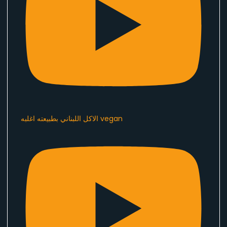
الاكل اللبناني بطبيعته اغلبه vegan