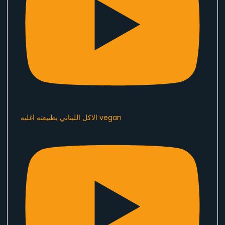
الاكل اللبناني بطبيعته اغلبه vegan