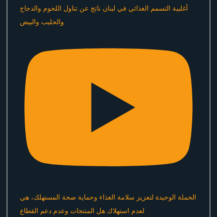
أغلبية التسمم الغذائي في لبنان ناتج عن تناول اللحوم والدجاج
والحليب والبيض
الحملة الوحيدة لتعزيز سلامة الغذاء وحماية صحة المستهلك، هي
لعدم استهلاك هل المنتجات وعدم دعم القطاع