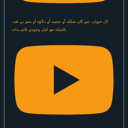
كل حيوان، شو كان شكله أو حجمه أو ذكاؤه أو بشو بي فيد،
بالحياة، هو كيان وجودي قائم بذاته