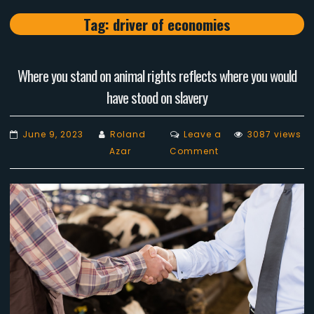
Tag:
driver of economies
Where you stand on animal rights reflects where you would
have stood on slavery
June 9, 2023
Roland
Leave a
3087 views
on
Azar
Comment
Where
you
stand
on
animal
rights
reflects
where
you