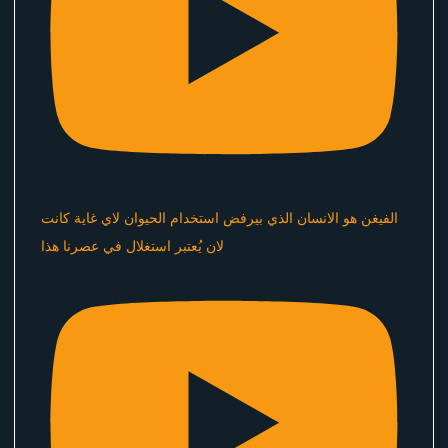
الفيغن هو الانسان الذي بيرفض استخدام الحيوان لاي غاية كانت
لان يُعتبر استغلال في عصرنا هذا ​⁠