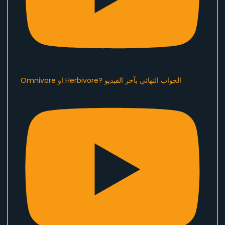
Omnivore او Herbivore? الجواب النهائي بآخر الفيديو