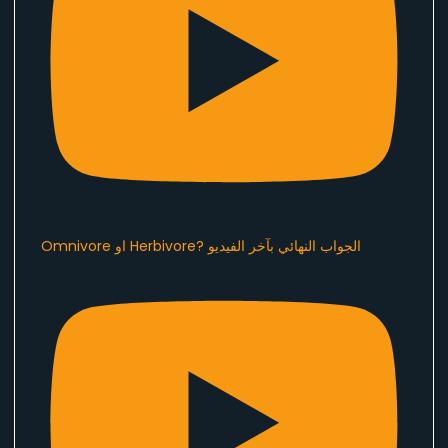
Omnivore او Herbivore? الجواب النهائي بآخر الفيديو