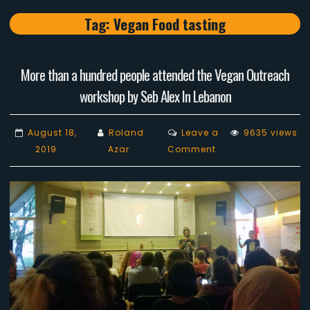
Tag:
Vegan Food tasting
More than a hundred people attended the Vegan Outreach
workshop by Seb Alex In Lebanon
August 18,
Roland
Leave a
9635 views
on
2019
Azar
Comment
More
than
a
hundred
people
attended
the
Vegan
Outreach