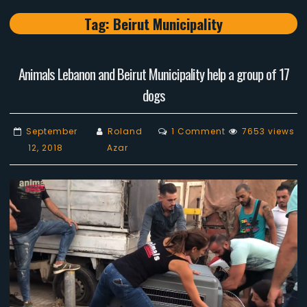
Tag:
Beirut Municipality
Animals Lebanon and Beirut Municipality help a group of 17
dogs
on
September
Roland
1 Comment
7653 views
Animals
12, 2018
Azar
Lebanon
and
Beirut
Municipality
help
a
group
of
17