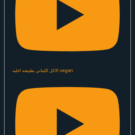
الاكل اللبناني بطبيعته اغلبه vegan