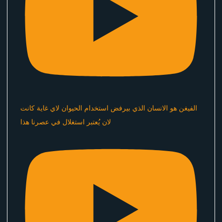
الفيغن هو الانسان الذي بيرفض استخدام الحيوان لاي غاية كانت
لان يُعتبر استغلال في عصرنا هذا ​⁠