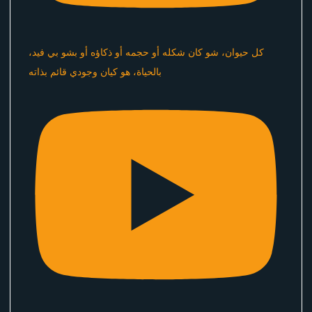
كل حيوان، شو كان شكله أو حجمه أو ذكاؤه أو بشو بي فيد،
بالحياة، هو كيان وجودي قائم بذاته