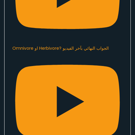
Omnivore او Herbivore? الجواب النهائي بآخر الفيديو