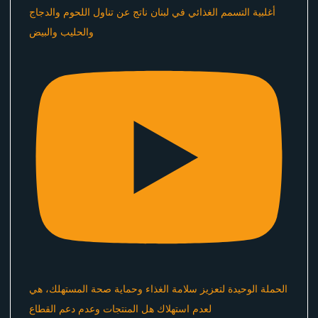
أغلبية التسمم الغذائي في لبنان ناتج عن تناول اللحوم والدجاج
والحليب والبيض
الحملة الوحيدة لتعزيز سلامة الغذاء وحماية صحة المستهلك، هي
لعدم استهلاك هل المنتجات وعدم دعم القطاع