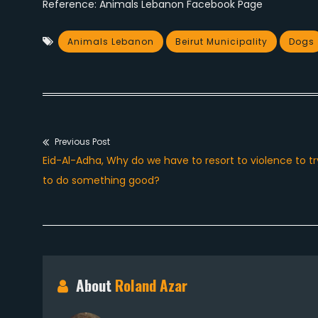
Reference: Animals Lebanon Facebook Page
Animals Lebanon
Beirut Municipality
Dogs
Previous Post
Post
Previous
Eid-Al-Adha, Why do we have to resort to violence to tr
navigation
post:
to do something good?
About
Roland Azar