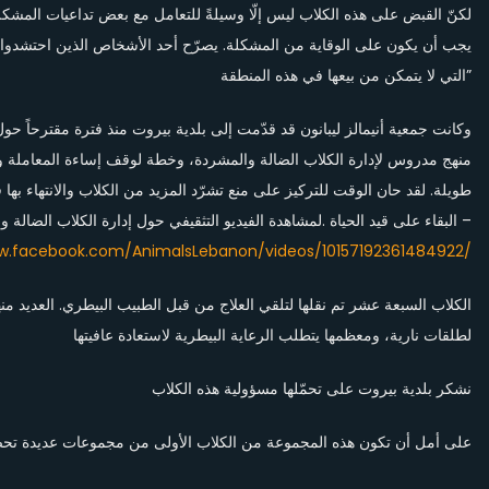
لكنّ القبض على هذه الكلاب ليس إلّا وسيلةً للتعامل مع بعض تداعيات المشكلة
يجب أن يكون على الوقاية من المشكلة. يصرّح أحد الأشخاص الذين احتشدوا خلا
التي لا يتمكن من بيعها في هذه المنطقة”
وكانت جمعية أنيمالز ليبانون قد قدّمت إلى بلدية بيروت منذ فترة مقترحاً 
منهج مدروس لإدارة الكلاب الضالة والمشردة، وخطة لوقف إساءة المعاملة وا
طويلة. لقد حان الوقت للتركيز على منع تشرّد المزيد من الكلاب والانتهاء به
البقاء على قيد الحياة .لمشاهدة الفيديو التثقيفي حول إدارة الكلاب الضالة  –
w.facebook.com/AnimalsLebanon/videos/10157192361484922/
الكلاب السبعة عشر تم نقلها لتلقي العلاج من قبل الطبيب البيطري. العديد من
لطلقات نارية، ومعظمها يتطلب الرعاية البيطرية لاستعادة عافيتها
نشكر بلدية بيروت على تحمّلها مسؤولية هذه الكلاب
على أمل أن تكون هذه المجموعة من الكلاب الأولى من مجموعات عديدة تح