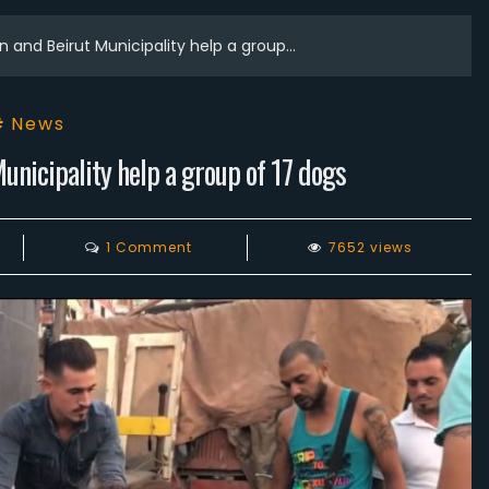
 and Beirut Municipality help a group…
News
nicipality help a group of 17 dogs
on
1 Comment
7652 views
Animals
Lebanon
and
Beirut
Municipality
help
a
group
of