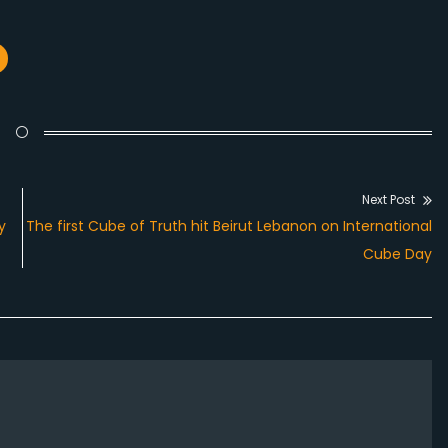
Next Post
Next
y
The first Cube of Truth hit Beirut Lebanon on International
post:
Cube Day