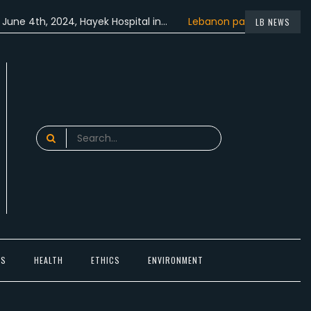
h, 2024, Hayek Hospital in…
Lebanon participated in the…
LB NEWS
Search
for:
TS
HEALTH
ETHICS
ENVIRONMENT