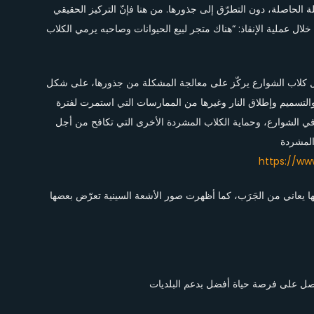
 الحاصلة، دون التطرّق إلى جذورها. من هنا فإنّ التركيز الحقيقي
ل عملية الإنقاذ: “هناك متجر لبيع الحيوانات وصاحبه يرمي الكلاب
حول كلاب الشوارع يركّز على معالجة المشكلة من جذورها، على شكل
لتسميم وإطلاق النار وغيرها من الممارسات التي استمرت لفترة
ا في الشوارع، وحماية الكلاب المشردة الأخرى التي تكافح من أجل
والمشردة
https://ww
ها يعاني من الجَرَب، كما أظهرت صور الأشعة السينية تعرّض بعضها
صل على فرصة حياة أفضل بدعم البلديات