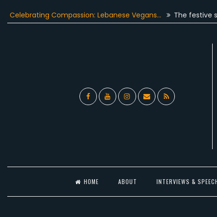
Skip
brating Compassion: Lebanese Vegans…
The festive season g
to
content
Facebook
YouTube
Instagram
Email
RSS
l
HOME
ABOUT
INTERVIEWS & SPEEC