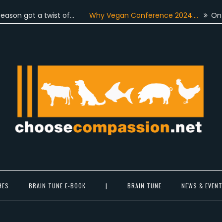
ot a twist of…
Why Vegan Conference 2024:…
On June 4t
Choose Compassion
ook at the world with new eyes.
HES
BRAIN TUNE E-BOOK
|
BRAIN TUNE
NEWS & EVEN