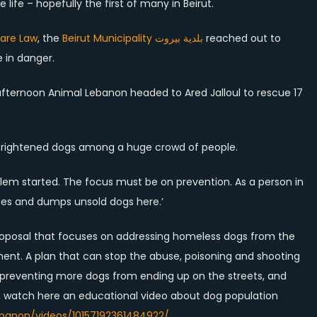
ife – hopefully the first of many in Beirut.
fare Law
, the
Beirut Municipality بلدية بيروت
reached out to
 in danger.
 afternoon Animal Lebanon headed to Ared Jalloul to rescue 17
 frightened dogs among a huge crowd of people.
blem started. The focus must be on prevention. As a person in
mes and dumps unsold dogs here.’
roposal that focuses on addressing homeless dogs from the
nt. A plan that can stop the abuse, poisoning and shooting
on preventing more dogs from ending up on the streets, and
an watch here an educational video about dog population
banon/videos/10157192361484922/