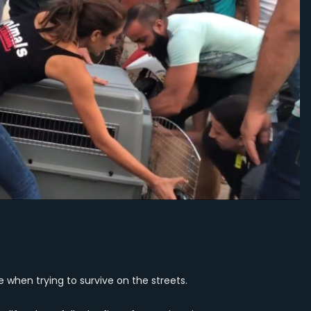
17
dogs
 when trying to survive on the streets.