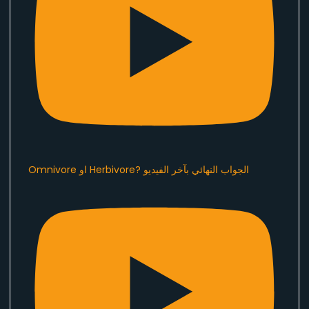
Omnivore او Herbivore? الجواب النهائي بآخر الفيديو