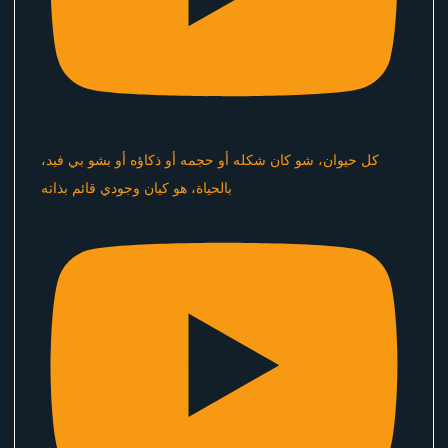
كل حيوان، شو كان شكله أو حجمه أو ذكاؤه أو بشو بي فيد،
بالحياة، هو كيان وجودي قائم بذاته