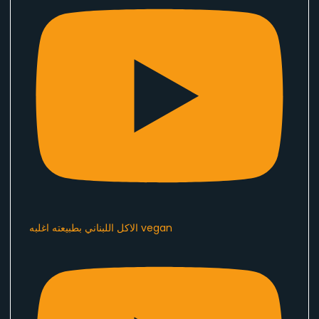
الاكل اللبناني بطبيعته اغلبه vegan