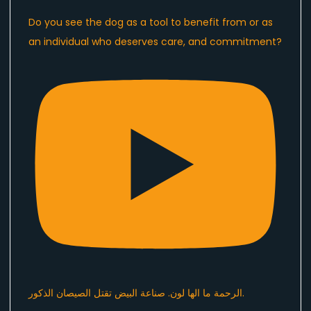
Do you see the dog as a tool to benefit from or as
an individual who deserves care, and commitment?
الرحمة ما الها لون. صناعة البيض تقتل الصيصان الذكور.