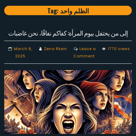
Tag:
الظلم واحد
إلى من يحتفل بيوم المرأة: كفاكم نفاقًا، نحن غاضبات
March 8,
Zena Rkein
Leave a
1770 views
on
2025
Comment
إلى
من
يحتفل
بيوم
المرأة:
كفاكم
نفاقًا،
نحن
غاضبات