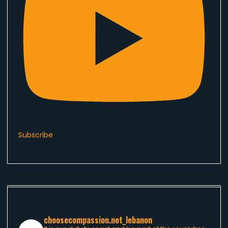
Subscribe
choosecompassion.net_lebanon