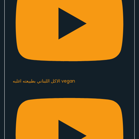
الاكل اللبناني بطبيعته اغلبه vegan