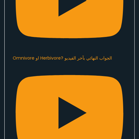
Omnivore او Herbivore? الجواب النهائي بآخر الفيديو