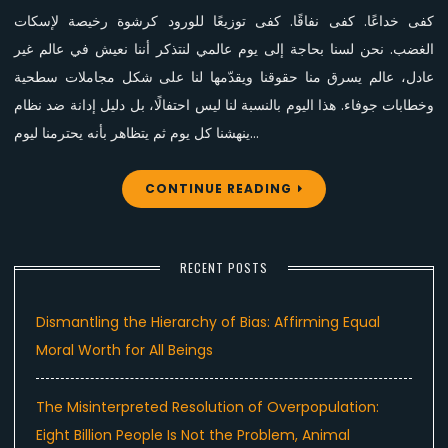
كفى خداعًا. كفى نفاقًا. كفى توزيعًا للورود كرشوة رخيصة لإسكات
الغضب. نحن لسنا بحاجة إلى يوم عالمي لنتذكر أننا نعيش في عالم غير
عادل، عالم يسرق منا حقوقنا ويقدّمها لنا على شكل مجاملات سطحية
وخطابات جوفاء. هذا اليوم بالنسبة لنا ليس احتفالًا، بل دليل إدانة ضد نظام
ينهشنا كل يوم ثم يتظاهر بأنه يحترمنا ليوم…
CONTINUE READING
RECENT POSTS
Dismantling the Hierarchy of Bias: Affirming Equal
Moral Worth for All Beings
The Misinterpreted Resolution of Overpopulation:
Eight Billion People Is Not the Problem, Animal