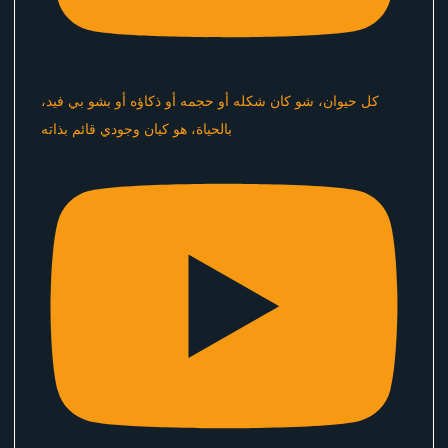
كل حيوان، شو كان شكله أو حجمه أو ذكاؤه أو بشو بي فيد،
بالحياة، هو كيان وجودي قائم بذاته