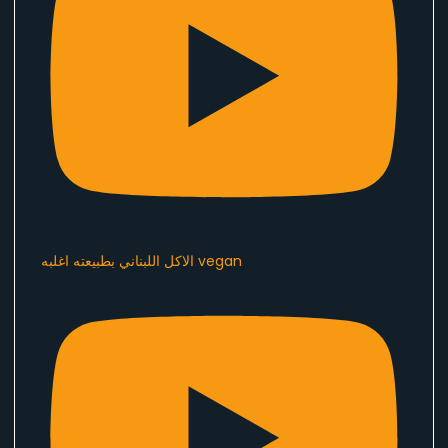
الاكل اللبناني بطبيعته اغلبه vegan