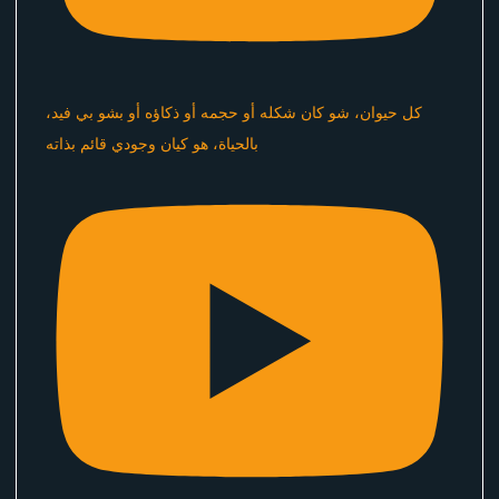
كل حيوان، شو كان شكله أو حجمه أو ذكاؤه أو بشو بي فيد،
بالحياة، هو كيان وجودي قائم بذاته