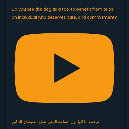
Do you see the dog as a tool to benefit from or as
an individual who deserves care, and commitment?
الرحمة ما الها لون. صناعة البيض تقتل الصيصان الذكور.