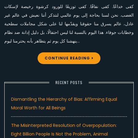
كفى خداعًا. كفى نفاقًا. كفى توزيعًا للورود كرشوة رخيصة لإسكات
الغضب. نحن لسنا بحاجة إلى يوم عالمي لنتذكر أننا نعيش في عالم غير
عادل، عالم يسرق منا حقوقنا ويقدّمها لنا على شكل مجاملات سطحية
وخطابات جوفاء. هذا اليوم بالنسبة لنا ليس احتفالًا، بل دليل إدانة ضد نظام
ينهشنا كل يوم ثم يتظاهر بأنه يحترمنا ليوم…
CONTINUE READING
RECENT POSTS
Dismantling the Hierarchy of Bias: Affirming Equal
Moral Worth for All Beings
The Misinterpreted Resolution of Overpopulation:
Eight Billion People Is Not the Problem, Animal