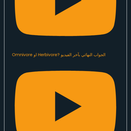
Omnivore او Herbivore? الجواب النهائي بآخر الفيديو