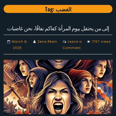
Tag:
الغضب
إلى من يحتفل بيوم المرأة: كفاكم نفاقًا، نحن غاضبات
March 8,
Zena Rkein
Leave a
1767 views
on
2025
Comment
إلى
من
يحتفل
بيوم
المرأة:
كفاكم
نفاقًا،
نحن
غاضبات