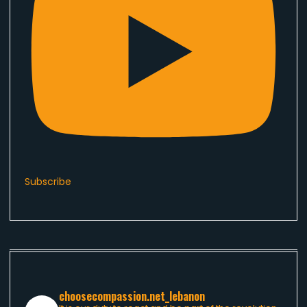
Subscribe
choosecompassion.net_lebanon