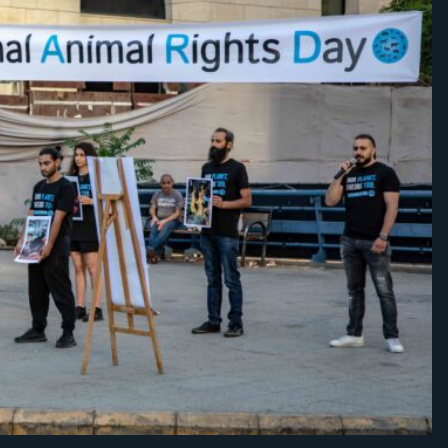
الذّكرى
السّنوية
لليوم
الوطني
لحقوق
الحيوان