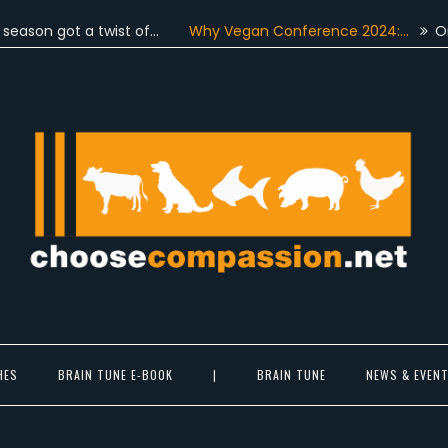
got a twist of…
Why Vegan Conference 2024:…
On June 4
Choose Compassion
ook at the world with new eyes.
HES
BRAIN TUNE E-BOOK
|
BRAIN TUNE
NEWS & EVEN