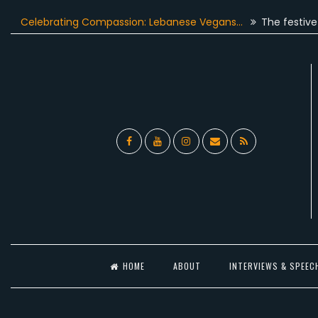
Skip
ebrating Compassion: Lebanese Vegans…
The festive season 
to
content
Facebook
YouTube
Instagram
Email
RSS
l
HOME
ABOUT
INTERVIEWS & SPEEC