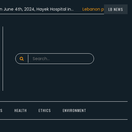
th, 2024, Hayek Hospital in…
Lebanon participated in the…
LB NEWS
Search
for:
TS
HEALTH
ETHICS
ENVIRONMENT