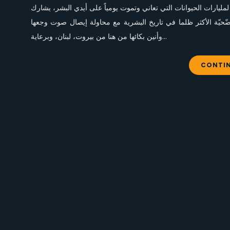
 في 5 حزيران هو الذّكرى السّنوية لمليارات الحيوانات التي تعاني وتموت يومياً على أيدي البشر، يشارك
ّحيّة الأكثر ظلما في تاريخ البشرية مع محاولة إيصال صوت وجعها
وأنين بكائها من هنا من بيروت، لبنان، وبرعاية…
CONTIN