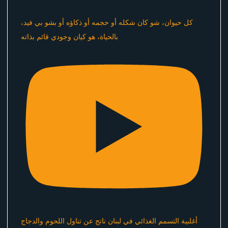
كل حيوان، شو كان شكله أو حجمه أو ذكاؤه أو بشو بي فيد،
بالحياة، هو كيان وجودي قائم بذاته
أغلبية التسمم الغذائي في لبنان ناتج عن تناول اللحوم والدجاج