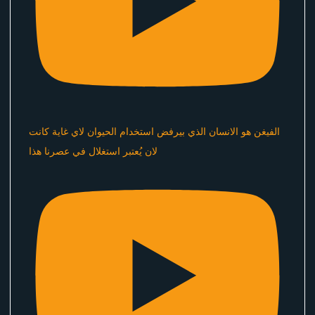
الفيغن هو الانسان الذي بيرفض استخدام الحيوان لاي غاية كانت
لان يُعتبر استغلال في عصرنا هذا ​⁠