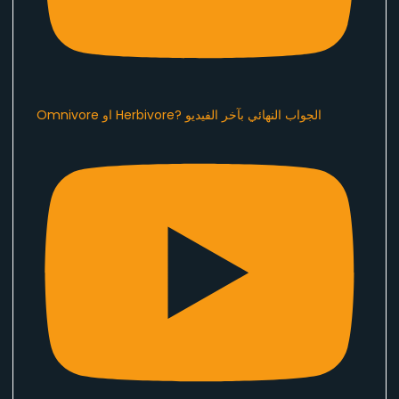
Omnivore او Herbivore? الجواب النهائي بآخر الفيديو