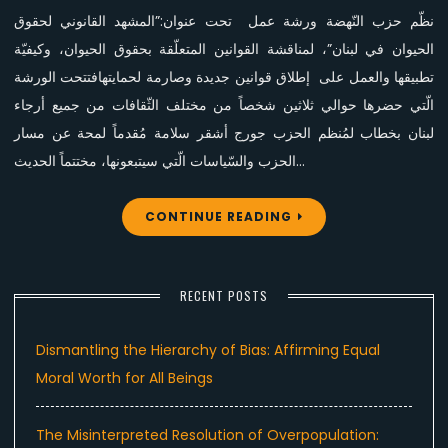
نظّم حزب النّهضة ورشة عمل تحت عنوان:”المشهد القانوني لحقوق
الحيوان في لبنان”، لمناقشة القوانين المتعلّقة بحقوق الحيوان، وكيفيّة
تطبيقها والعمل على إطلاق قوانين جديدة وصارمة لحمايتهافتتحت الورشة
الّتي حضرها حوالي ثلاثين شخصاً من مختلف الثّقافات من جميع أرجاء
لبنان بخطاب لمُنظم الحزب جورج أشقر سلامة مُقدماً لمحة عن مسار
الحزب والسّياسات الّتي سيتبعونها، مختتماً الحديث…
CONTINUE READING
RECENT POSTS
Dismantling the Hierarchy of Bias: Affirming Equal
Moral Worth for All Beings
The Misinterpreted Resolution of Overpopulation: