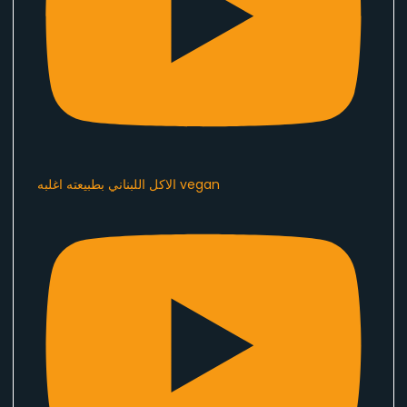
الاكل اللبناني بطبيعته اغلبه vegan