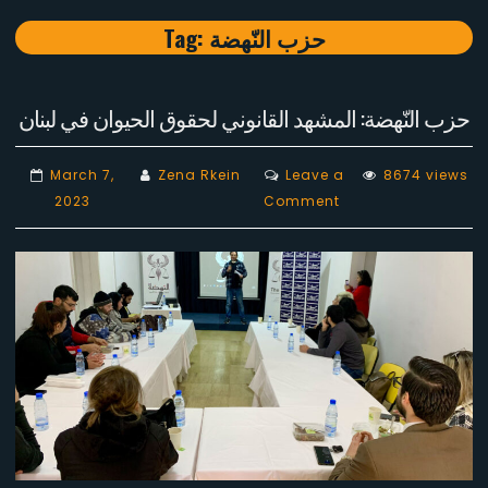
Tag:
حزب النّهضة
حزب النّهضة: المشهد القانوني لحقوق الحيوان في لبنان
March 7,
Zena Rkein
Leave a
8674 views
on
2023
Comment
حزب
النّهضة:
المشهد
القانوني
لحقوق
الحيوان
في
لبنان