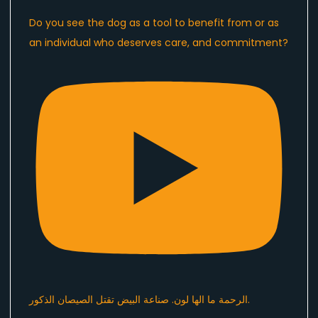
Do you see the dog as a tool to benefit from or as
an individual who deserves care, and commitment?
الرحمة ما الها لون. صناعة البيض تقتل الصيصان الذكور.