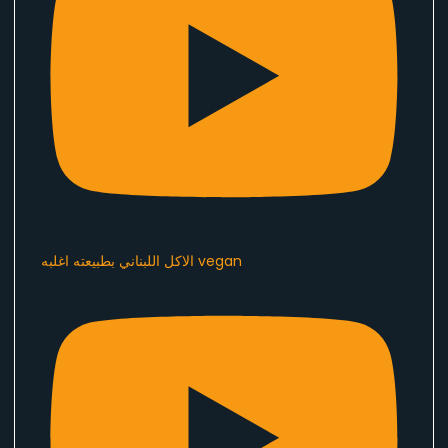
الاكل اللبناني بطبيعته اغلبه vegan