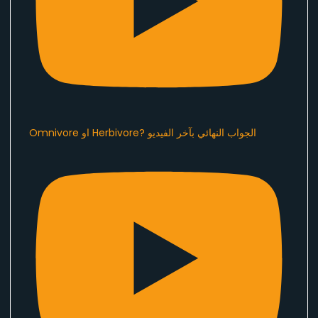
Omnivore او Herbivore? الجواب النهائي بآخر الفيديو