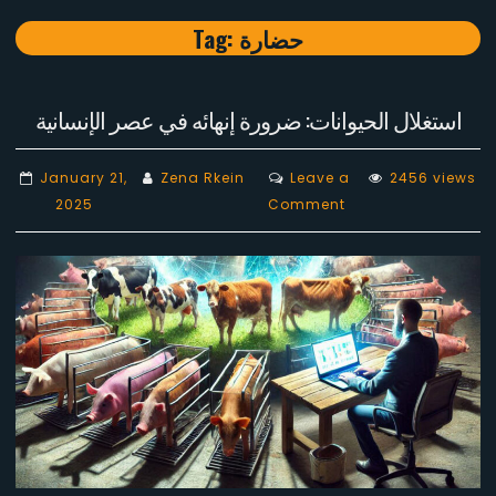
Tag:
حضارة
استغلال الحيوانات: ضرورة إنهائه في عصر الإنسانية
January 21,
Zena Rkein
Leave a
2456 views
on
2025
Comment
استغلال
الحيوانات:
ضرورة
إنهائه
في
عصر
الإنسانية