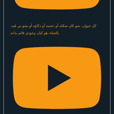
كل حيوان، شو كان شكله أو حجمه أو ذكاؤه أو بشو بي فيد،
بالحياة، هو كيان وجودي قائم بذاته