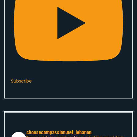
Subscribe
choosecompassion.net_lebanon