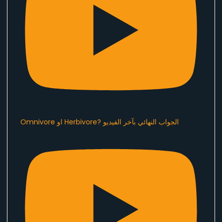
Omnivore او Herbivore? الجواب النهائي بآخر الفيديو