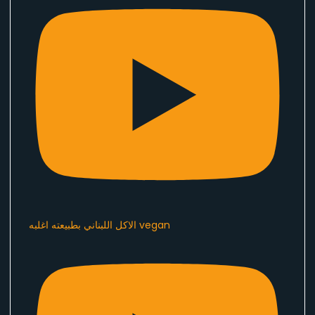
الاكل اللبناني بطبيعته اغلبه vegan