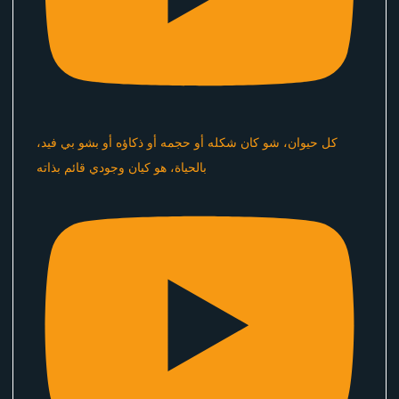
كل حيوان، شو كان شكله أو حجمه أو ذكاؤه أو بشو بي فيد،
بالحياة، هو كيان وجودي قائم بذاته