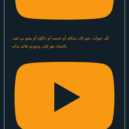
كل حيوان، شو كان شكله أو حجمه أو ذكاؤه أو بشو بي فيد،
بالحياة، هو كيان وجودي قائم بذاته