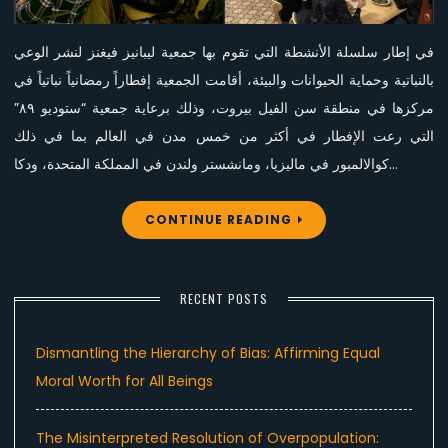
ستوديو
٨٩
في إطار سلسلة الأنشطة التي تقوم بها جمعية ليبانيز فيغنز لنشر الوعي
بالنباتية وحماية الحيوانات والبيئة، أقامت الجمعية إفطاراً رمضانياً نباتياً في
مركزها في منطقة سن الفيل بيروت، وذلك برعاية جمعية “ستوديو ٨٩”
التي رعت الإفطار في أكثر من خمس مدن في العالم بما في ذلك
كوالالمبور في ماليزيا، ومانشستر ولندن في المملكة المتحدة، ودكا…
CONTINUE READING
RECENT POSTS
Dismantling the Hierarchy of Bias: Affirming Equal
Moral Worth for All Beings
The Misinterpreted Resolution of Overpopulation: