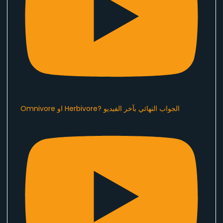
Omnivore او Herbivore? الجواب النهائي بآخر الفيديو