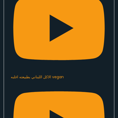
الاكل اللبناني بطبيعته اغلبه vegan