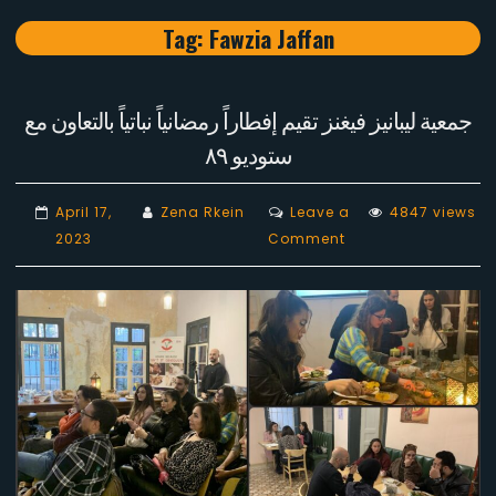
Tag:
Fawzia Jaffan
جمعية ليبانيز فيغنز تقيم إفطاراً رمضانياً نباتياً بالتعاون مع
ستوديو ٨٩
April 17,
Zena Rkein
Leave a
4847 views
on
2023
Comment
جمعية
ليبانيز
فيغنز
تقيم
إفطاراً
رمضانياً
نباتياً
بالتعاون
مع