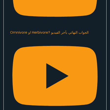
Omnivore او Herbivore? الجواب النهائي بآخر الفيديو