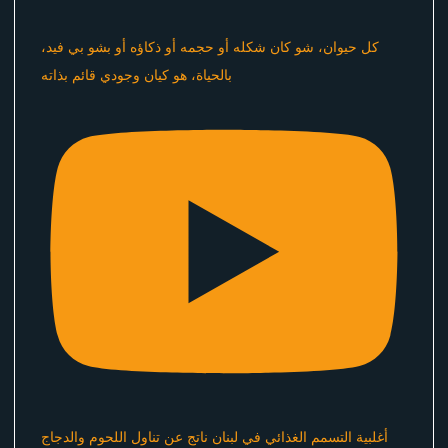
كل حيوان، شو كان شكله أو حجمه أو ذكاؤه أو بشو بي فيد،
بالحياة، هو كيان وجودي قائم بذاته
أغلبية التسمم الغذائي في لبنان ناتج عن تناول اللحوم والدجاج