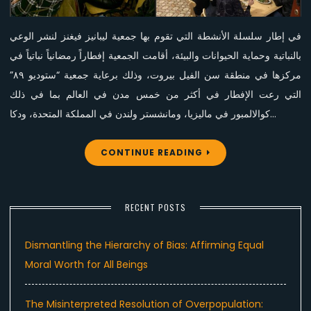
ستوديو
٨٩
في إطار سلسلة الأنشطة التي تقوم بها جمعية ليبانيز فيغنز لنشر الوعي
بالنباتية وحماية الحيوانات والبيئة، أقامت الجمعية إفطاراً رمضانياً نباتياً في
مركزها في منطقة سن الفيل بيروت، وذلك برعاية جمعية “ستوديو ٨٩”
التي رعت الإفطار في أكثر من خمس مدن في العالم بما في ذلك
كوالالمبور في ماليزيا، ومانشستر ولندن في المملكة المتحدة، ودكا…
CONTINUE READING
RECENT POSTS
Dismantling the Hierarchy of Bias: Affirming Equal
Moral Worth for All Beings
The Misinterpreted Resolution of Overpopulation: