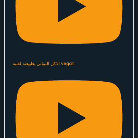
الاكل اللبناني بطبيعته اغلبه vegan