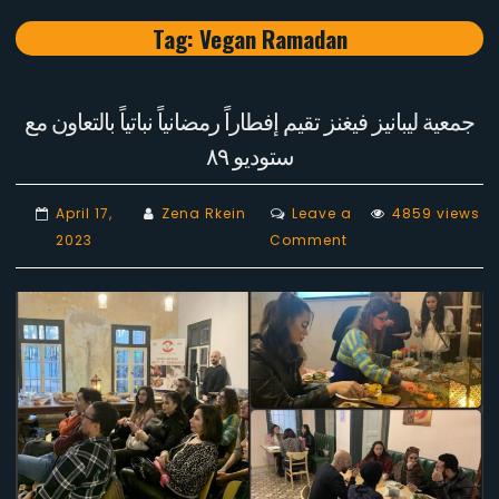
Tag:
Vegan Ramadan
جمعية ليبانيز فيغنز تقيم إفطاراً رمضانياً نباتياً بالتعاون مع
ستوديو ٨٩
April 17,
Zena Rkein
Leave a
4859 views
on
2023
Comment
جمعية
ليبانيز
فيغنز
تقيم
إفطاراً
رمضانياً
نباتياً
بالتعاون
مع