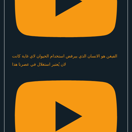
الفيغن هو الانسان الذي بيرفض استخدام الحيوان لاي غاية كانت
لان يُعتبر استغلال في عصرنا هذا ​⁠