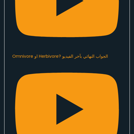
Omnivore او Herbivore? الجواب النهائي بآخر الفيديو