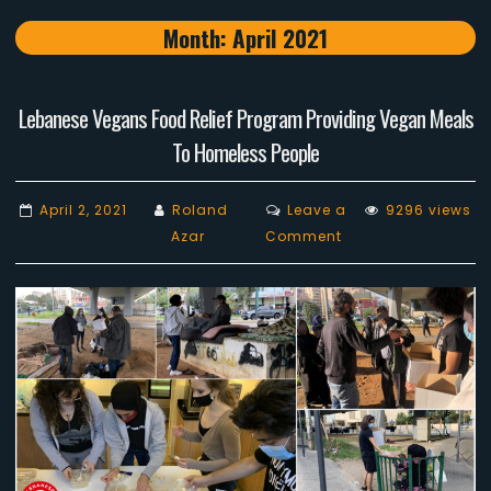
Month:
April 2021
Lebanese Vegans Food Relief Program Providing Vegan Meals
To Homeless People
April 2, 2021
Roland
Leave a
9296 views
on
Azar
Comment
Lebanese
Vegans
Food
Relief
Program
Providing
Vegan
Meals
To