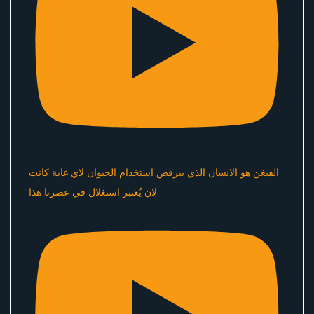
الفيغن هو الانسان الذي بيرفض استخدام الحيوان لاي غاية كانت
لان يُعتبر استغلال في عصرنا هذا ​⁠