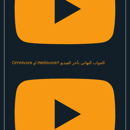
Omnivore او Herbivore? الجواب النهائي بآخر الفيديو