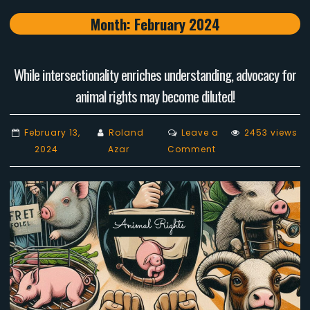
Month:
February 2024
While intersectionality enriches understanding, advocacy for
animal rights may become diluted!
February 13,
Roland
Leave a
2453 views
on
2024
Azar
Comment
While
intersectionality
enriches
understanding,
advocacy
for
animal
rights
may