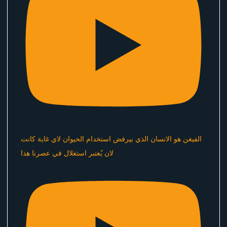
الفيغن هو الانسان الذي بيرفض استخدام الحيوان لاي غاية كانت
لان يُعتبر استغلال في عصرنا هذا ​⁠