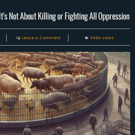
’s Not About Killing or Fighting All Oppression
on
Leave a Comment
3484 views
The
Misguided
Shift
in
Vegan
Messaging:
It’s
Not
About
Killing
or
Fighting
All