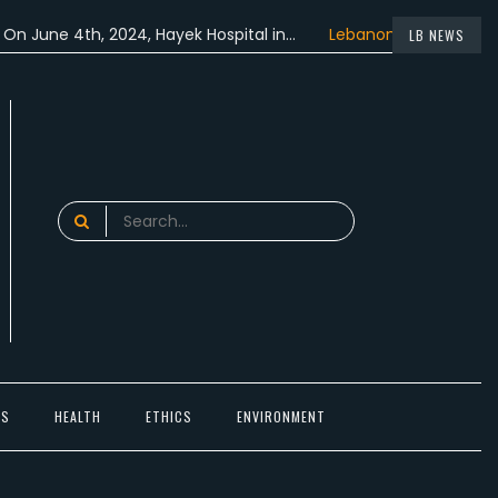
4th, 2024, Hayek Hospital in…
Lebanon participated in the…
LB NEWS
Search
for:
TS
HEALTH
ETHICS
ENVIRONMENT