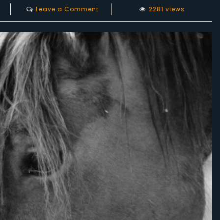
on
Leave a Comment
2281 views
علاقة
الإنسان
بالخيل:
الانسجام
الحقيقي
أم
الوجه
الخفي
للاستعباد؟