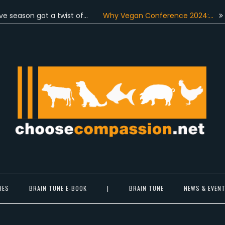
n got a twist of…
Why Vegan Conference 2024:…
On June 
Choose Compassion
ook at the world with new eyes.
HES
BRAIN TUNE E-BOOK
|
BRAIN TUNE
NEWS & EVEN