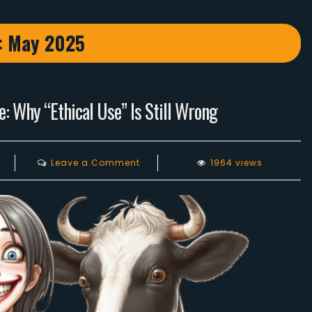
:
May 2025
e: Why “Ethical Use” Is Still Wrong
on
Leave a Comment
1964 views
Exploitation
Disguised
as
Care:
Why
“Ethical
Use”
Is