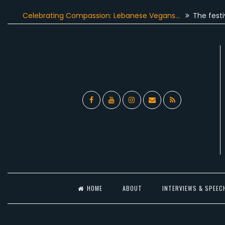
Skip
lebrating Compassion: Lebanese Vegans…
The festive seaso
to
content
Facebook
YouTube
Instagram
Email
RSS
l
HOME
ABOUT
INTERVIEWS & SPEEC