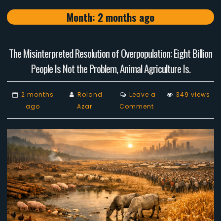
Month:
2 months ago
The Misinterpreted Resolution of Overpopulation: Eight Billion
People Is Not the Problem, Animal Agriculture Is.
2 months
Roland
Leave a
349 views
on
ago
Azar
Comment
The
Misinterpreted
Resolution
of
Overpopulation:
Eight
Billion
People
Is