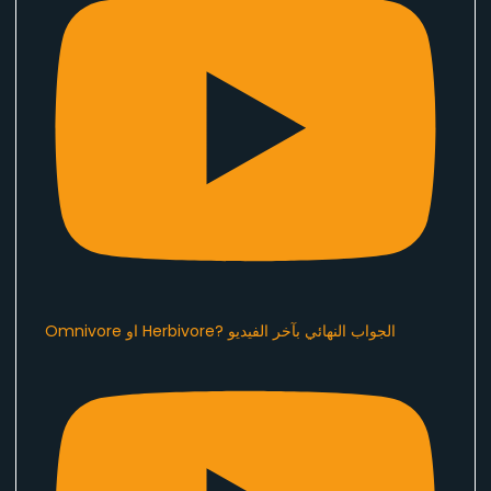
Omnivore او Herbivore? الجواب النهائي بآخر الفيديو