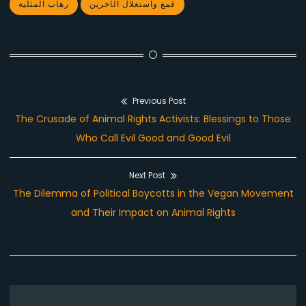
قمع واستغلال الآخرين
رهاب المثلية
Previous Post
Post
Previous
The Crusade of Animal Rights Activists: Blessings to Those
navigation
post:
Who Call Evil Good and Good Evil
Next Post
Next
The Dilemma of Political Boycotts in the Vegan Movement
post:
and Their Impact on Animal Rights