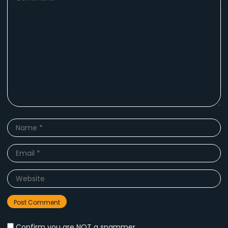
*
Name
*
Email
*
Website
Confirm you are NOT a spammer