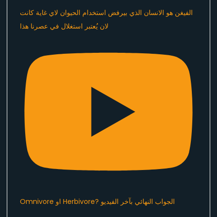
الفيغن هو الانسان الذي بيرفض استخدام الحيوان لاي غاية كانت
لان يُعتبر استغلال في عصرنا هذا ​⁠
Omnivore او Herbivore? الجواب النهائي بآخر الفيديو