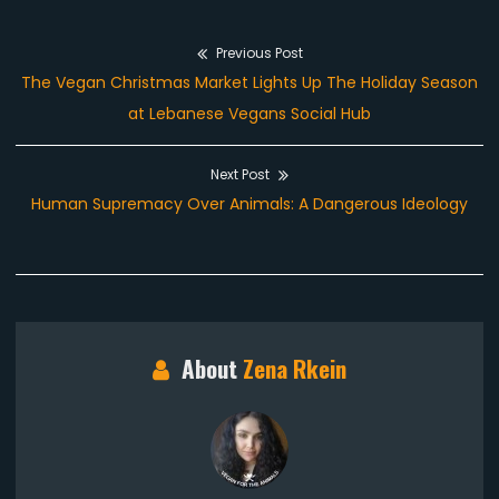
Previous Post
Post
Previous
The Vegan Christmas Market Lights Up The Holiday Season
navigation
post:
at Lebanese Vegans Social Hub
Next Post
Next
Human Supremacy Over Animals: A Dangerous Ideology
post:
About
Zena Rkein