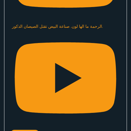
الرحمة ما الها لون. صناعة البيض تقتل الصيصان الذكور.