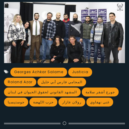
Georges Achkar Salame
Justicia
Roland Azar
المحامي فارس أبي خليل
جورج أشقر سلامة
المشهد القانوني لحقوق الحيوان في لبنان
غنى نهفاوي
رولان عازار
حزب النّهضة
جوستيسيا