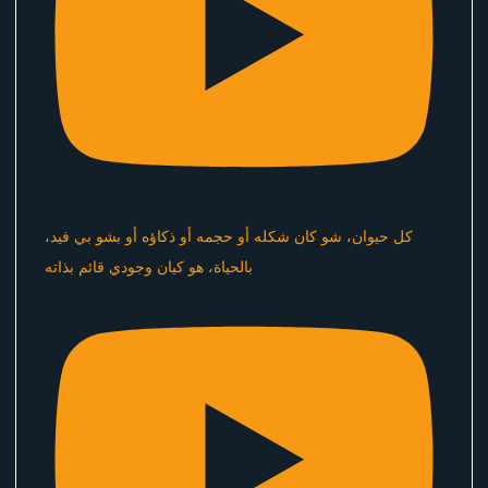
كل حيوان، شو كان شكله أو حجمه أو ذكاؤه أو بشو بي فيد،
بالحياة، هو كيان وجودي قائم بذاته