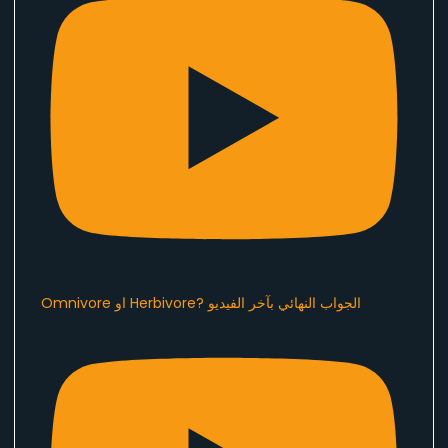
Omnivore او Herbivore? الجواب النهائي بآخر الفيديو