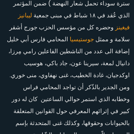
سترة سوداء تحمل شعار النهضة ) ضمن المؤتمر
الذي عُقد في ١٨ شباط في مبنى جمعية
ليبانيز
فيغينز
وحضره كل من مؤسس الحزب جورج أشقر
سلامة و ممثل
جوستيسيا
المحامي فارس أبي خليل
إضافة الى عدد من الناشطين الفاعلين رامي مِرزا،
دانيال لمعة، سيرينا عون، جاد باكي، هوسيب
اوكدجيان، غادة الخطيب، غنى نهفاوي، منى خوري.
ومن الجدير بالذّكر أن تواجد المحامي فراس
وخطابه الذي استمر حوالي الساعتين كان له دور
كبير في إثرائهم المعرفي حول القوانين المتعلقة
بالحيوانات وحقوقها، وكذلك غنى المتحدثة بإسم