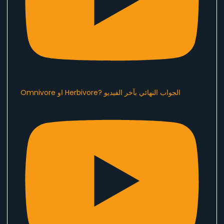
Omnivore او Herbivore? الجواب النهائي بآخر الفيديو