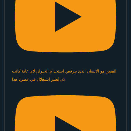
الفيغن هو الانسان الذي بيرفض استخدام الحيوان لاي غاية كانت
لان يُعتبر استغلال في عصرنا هذا ​⁠