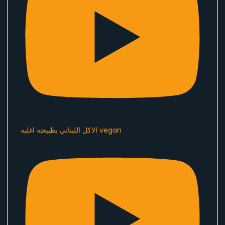
الاكل اللبناني بطبيعته اغلبه vegan