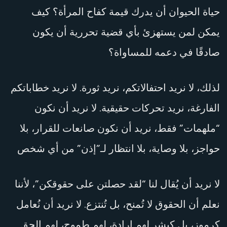
حياة الحيوان أن يدرك قيمة كفاح المرأة؟ كيف
يمكن لمن يستهزئ بأي قضية تحررية أن يكون
صادقًا في دعمه للمساواة؟
لذلك، لا نريد احتفالاتكم، نريد ثورة. لا نريد خطاباتكم
الفارغة، نريد تحركات حقيقية. لا نريد أن نكون
“ملهمات” فقط، نريد أن نكون صانعات للقرار، بلا
حواجز، بلا وصاية، بلا انتظار لـ”إذن” من أي شخص
لا نريد أن يُقال لنا “لقد حصلتن على حقوقكن”، لأننا
نعلم أن الحقوق لا تُمنح، بل تُنتزع. لا نريد أن نُعامل
كرموز، بل كبشر لهم إرادة، لهم طموح، لهم الحق