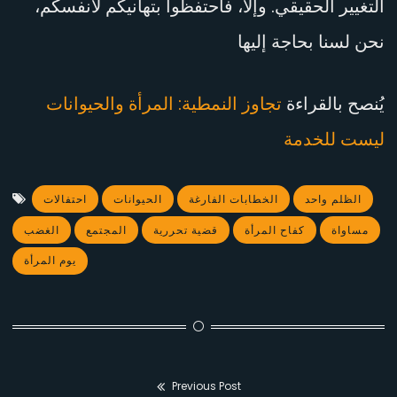
التغيير الحقيقي. وإلا، فاحتفظوا بتهانيكم لأنفسكم،
نحن لسنا بحاجة إليها
يُنصح بالقراءة
تجاوز النمطية: المرأة والحيوانات
ليست للخدمة
الظلم واحد
الخطابات الفارغة
الحيوانات
احتفالات
مساواة
كفاح المرأة
قضية تحررية
المجتمع
الغضب
يوم المرأة
Previous Post
Post