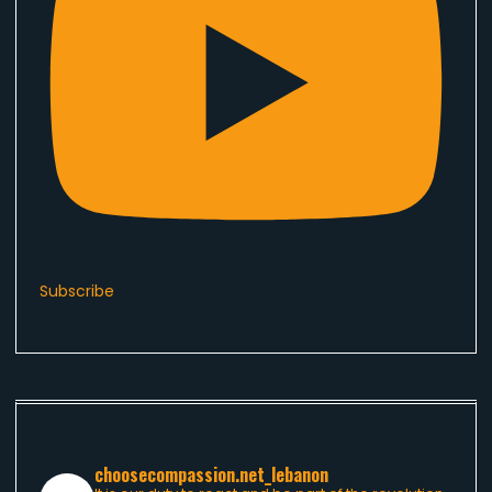
Subscribe
choosecompassion.net_lebanon