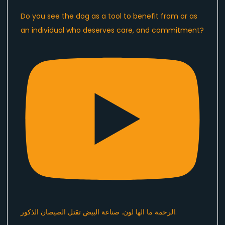
Do you see the dog as a tool to benefit from or as
an individual who deserves care, and commitment?
الرحمة ما الها لون. صناعة البيض تقتل الصيصان الذكور.