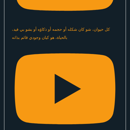
كل حيوان، شو كان شكله أو حجمه أو ذكاؤه أو بشو بي فيد،
بالحياة، هو كيان وجودي قائم بذاته