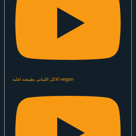
الاكل اللبناني بطبيعته اغلبه vegan