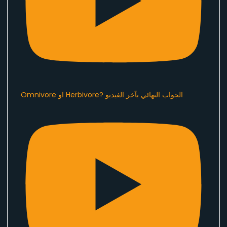
Omnivore او Herbivore? الجواب النهائي بآخر الفيديو