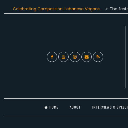
Skip
Celebrating Compassion: Lebanese Vegans…
The festive seas
to
content
Facebook
YouTube
Instagram
Email
RSS
l
HOME
ABOUT
INTERVIEWS & SPEEC