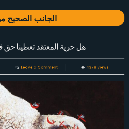
الجانب الصحيح من 
هل حرية المعتقد تعطينا حق 
on
Leave a Comment
4378 views
هل
حرية
المعتقد
تعطينا
حق
فرضه
على
حياة