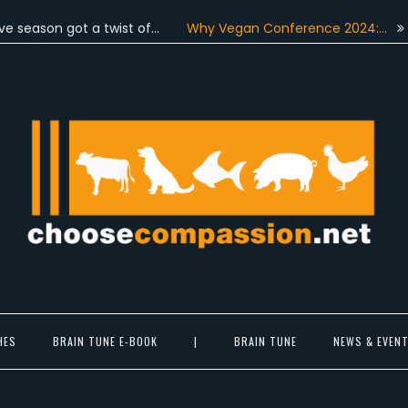
on got a twist of…
Why Vegan Conference 2024:…
On Jun
Choose Compassion
ook at the world with new eyes.
HES
BRAIN TUNE E-BOOK
|
BRAIN TUNE
NEWS & EVEN