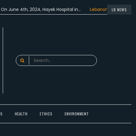
e 4th, 2024, Hayek Hospital in…
Lebanon participated in the…
LB NEWS
Search
for:
TS
HEALTH
ETHICS
ENVIRONMENT