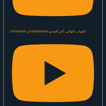
Omnivore او Herbivore? الجواب النهائي بآخر الفيديو