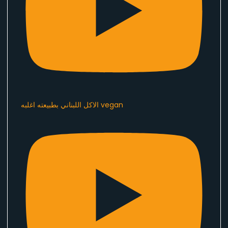
الاكل اللبناني بطبيعته اغلبه vegan