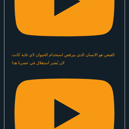
الفيغن هو الانسان الذي بيرفض استخدام الحيوان لاي غاية كانت
لان يُعتبر استغلال في عصرنا هذا ​⁠