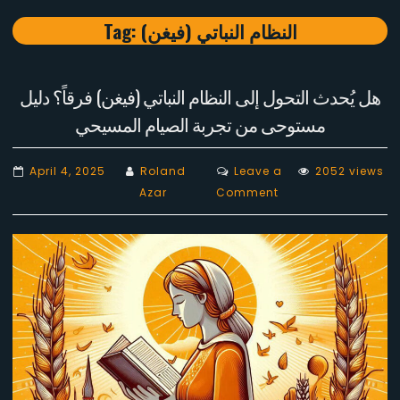
Tag:
النظام النباتي (فيغن)
هل يُحدث التحول إلى النظام النباتي (فيغن) فرقاً؟ دليل
مستوحى من تجربة الصيام المسيحي
April 4, 2025
Roland
Leave a
2052 views
on
Azar
Comment
هل
يُحدث
التحول
إلى
النظام
النباتي
(فيغن)
فرقاً؟
دليل