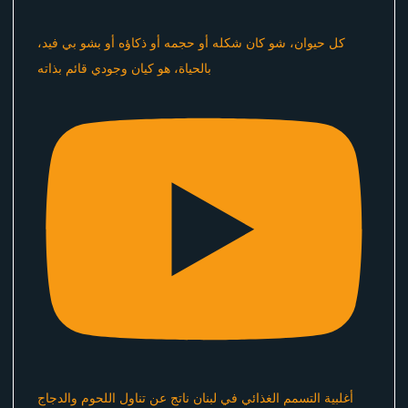
كل حيوان، شو كان شكله أو حجمه أو ذكاؤه أو بشو بي فيد،
بالحياة، هو كيان وجودي قائم بذاته
أغلبية التسمم الغذائي في لبنان ناتج عن تناول اللحوم والدجاج