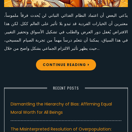
مستوحى
من
يدّعي البعض أن اعتماد النظام الغذائي النباتي لن يُحدث فرقاً ملموساً،
تجربة
الصيام
معتبرين أن الخيارات الفردية قد تبدو بلا تأثير على العالم ككل. لكن هذا
المسيحي
الافتراض يُغفل دور العرض والطلب في تشكيل الأسواق وتحفيز التغيير.
في هذا السياق، يمكننا أن نتعلم درساً مهماً من تجربة الصيام المسيحي،
حيث يظهر تأثير الالتزام الجماعي بشكل واضح من خلال…
CONTINUE READING
RECENT POSTS
Dismantling the Hierarchy of Bias: Affirming Equal
Moral Worth for All Beings
The Misinterpreted Resolution of Overpopulation: