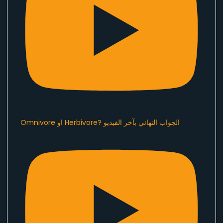
Omnivore او Herbivore? الجواب النهائي بآخر الفيديو