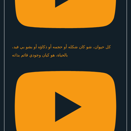
كل حيوان، شو كان شكله أو حجمه أو ذكاؤه أو بشو بي فيد،
بالحياة، هو كيان وجودي قائم بذاته