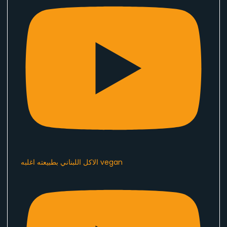
الاكل اللبناني بطبيعته اغلبه vegan