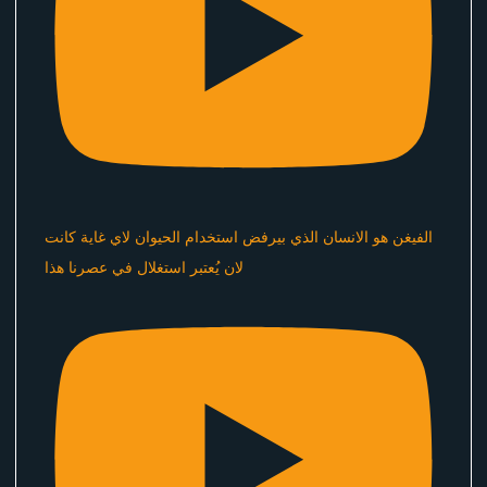
الفيغن هو الانسان الذي بيرفض استخدام الحيوان لاي غاية كانت
لان يُعتبر استغلال في عصرنا هذا ​⁠