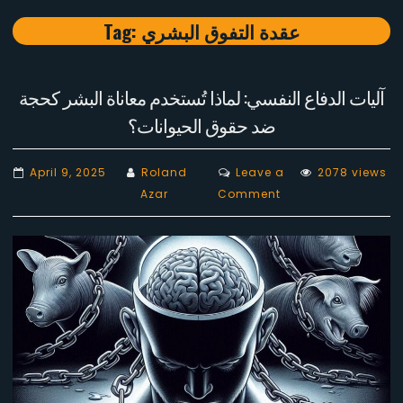
Tag:
عقدة التفوق البشري
آليات الدفاع النفسي: لماذا تُستخدم معاناة البشر كحجة
ضد حقوق الحيوانات؟
April 9, 2025
Roland
Leave a
2078 views
on
Azar
Comment
آليات
الدفاع
النفسي:
لماذا
تُستخدم
معاناة
البشر
كحجة
ضد