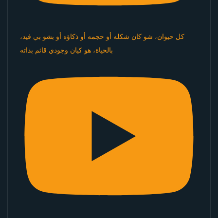
كل حيوان، شو كان شكله أو حجمه أو ذكاؤه أو بشو بي فيد،
بالحياة، هو كيان وجودي قائم بذاته