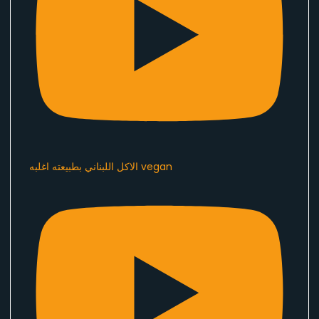
الاكل اللبناني بطبيعته اغلبه vegan