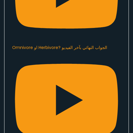
Omnivore او Herbivore? الجواب النهائي بآخر الفيديو