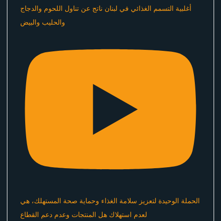
أغلبية التسمم الغذائي في لبنان ناتج عن تناول اللحوم والدجاج
والحليب والبيض
الحملة الوحيدة لتعزيز سلامة الغذاء وحماية صحة المستهلك، هي
لعدم استهلاك هل المنتجات وعدم دعم القطاع