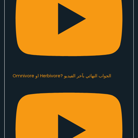
Omnivore او Herbivore? الجواب النهائي بآخر الفيديو