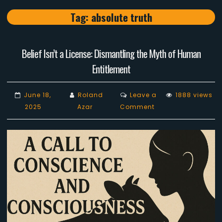
Tag:
absolute truth
Belief Isn’t a License: Dismantling the Myth of Human
Entitlement
June 18,
Roland
Leave a
1888 views
on
2025
Azar
Comment
Belief
Isn’t
a
License:
Dismantling
the
Myth
of
Human