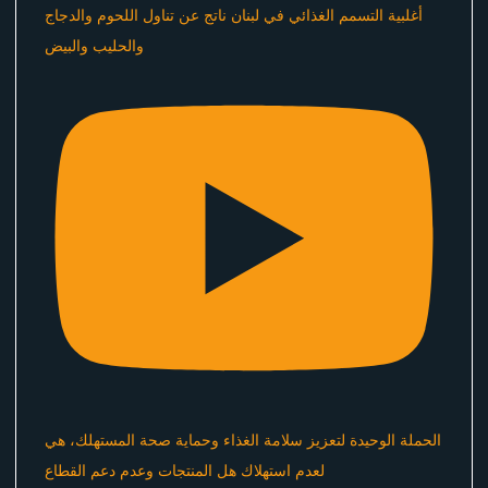
أغلبية التسمم الغذائي في لبنان ناتج عن تناول اللحوم والدجاج
والحليب والبيض
الحملة الوحيدة لتعزيز سلامة الغذاء وحماية صحة المستهلك، هي
لعدم استهلاك هل المنتجات وعدم دعم القطاع