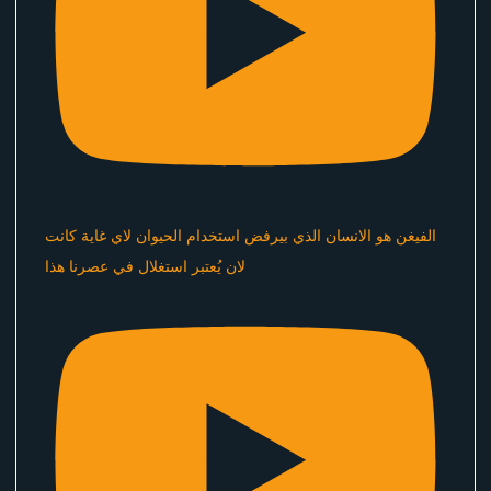
الفيغن هو الانسان الذي بيرفض استخدام الحيوان لاي غاية كانت
لان يُعتبر استغلال في عصرنا هذا ​⁠