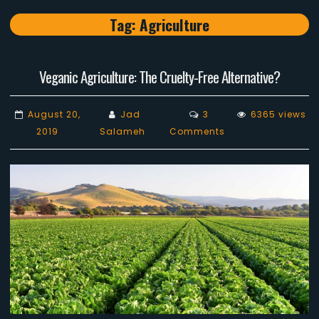
Tag:
Agriculture
Veganic Agriculture: The Cruelty-Free Alternative?
August 20,
Jad
3
6365 views
on
2019
Salameh
Comments
Veganic
Agriculture:
The
Cruelty-
Free
Alternative?