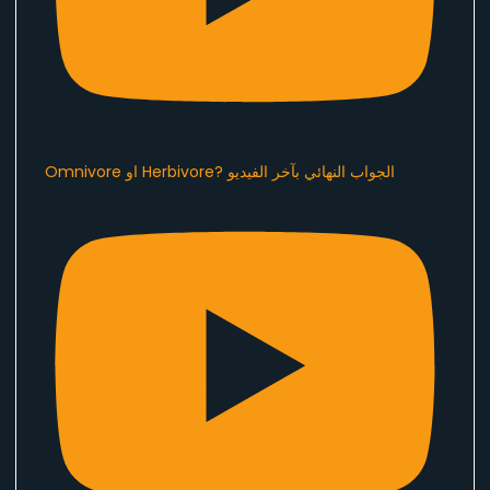
Omnivore او Herbivore? الجواب النهائي بآخر الفيديو