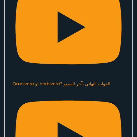
Omnivore او Herbivore? الجواب النهائي بآخر الفيديو