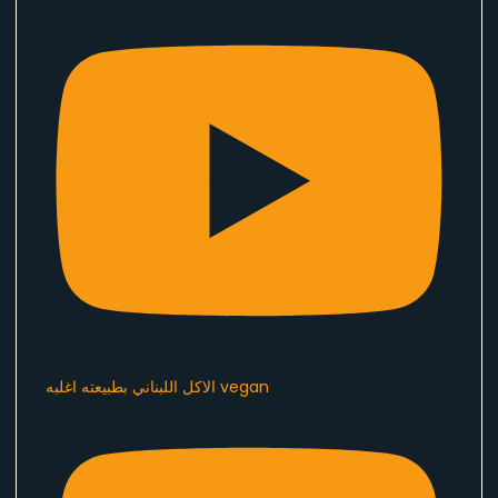
الاكل اللبناني بطبيعته اغلبه vegan