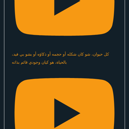
كل حيوان، شو كان شكله أو حجمه أو ذكاؤه أو بشو بي فيد،
بالحياة، هو كيان وجودي قائم بذاته