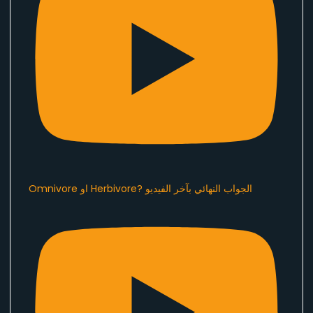
Omnivore او Herbivore? الجواب النهائي بآخر الفيديو