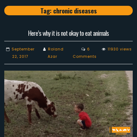
Tag:
chronic diseases
Here’s why it is not okay to eat animals
September
Roland
6
11930 views
on
22, 2017
Azar
Comments
Here’s
why
it
is
not
okay
to
eat
animals