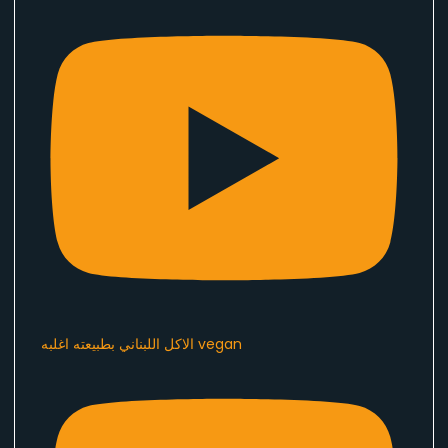
الاكل اللبناني بطبيعته اغلبه vegan