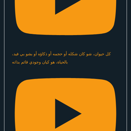
كل حيوان، شو كان شكله أو حجمه أو ذكاؤه أو بشو بي فيد،
بالحياة، هو كيان وجودي قائم بذاته