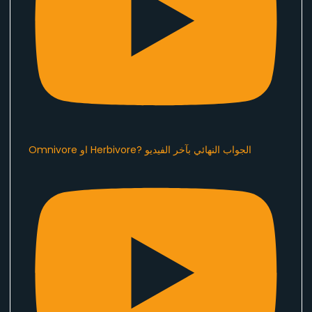
Omnivore او Herbivore? الجواب النهائي بآخر الفيديو