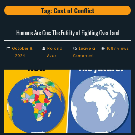
Tag:
Cost of Conflict
Humans Are One: The Futility of Fighting Over Land
October 8,
Roland
Leave a
1697 views
on
2024
Azar
Comment
Humans
Are
One:
The
Futility
of
Fighting
Over
Land