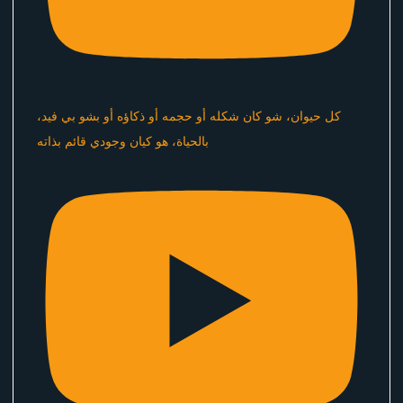
كل حيوان، شو كان شكله أو حجمه أو ذكاؤه أو بشو بي فيد،
بالحياة، هو كيان وجودي قائم بذاته