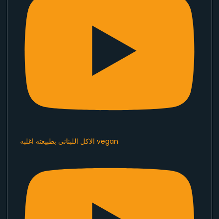
الاكل اللبناني بطبيعته اغلبه vegan