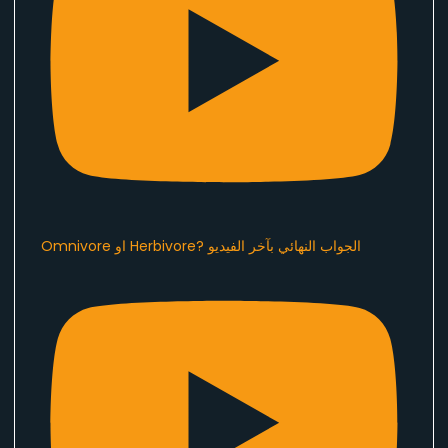
Omnivore او Herbivore? الجواب النهائي بآخر الفيديو