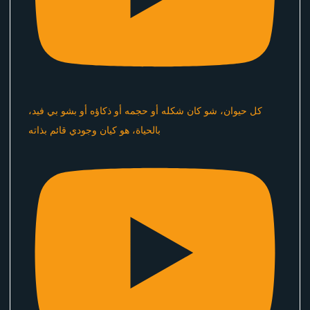
كل حيوان، شو كان شكله أو حجمه أو ذكاؤه أو بشو بي فيد،
بالحياة، هو كيان وجودي قائم بذاته