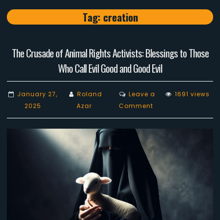
Tag:
creation
The Crusade of Animal Rights Activists: Blessings to Those
Who Call Evil Good and Good Evil
January 27,
Roland
Leave a
1691 views
on
2025
Azar
Comment
The
Crusade
of
Animal
Rights
Activists:
Blessings
to
Those