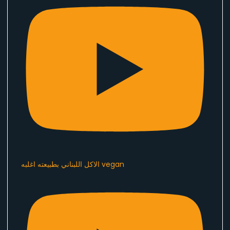
الاكل اللبناني بطبيعته اغلبه vegan