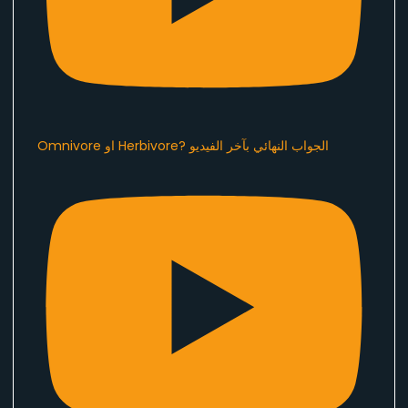
Omnivore او Herbivore? الجواب النهائي بآخر الفيديو