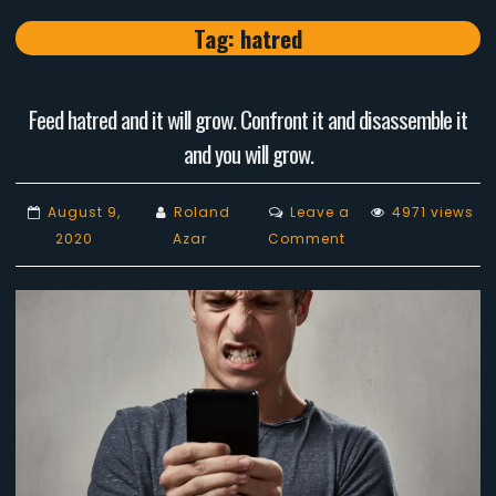
Tag:
hatred
Feed hatred and it will grow. Confront it and disassemble it
and you will grow.
August 9,
Roland
Leave a
4971 views
on
2020
Azar
Comment
Feed
hatred
and
it
will
grow.
Confront
it
and