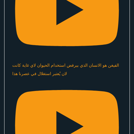
الفيغن هو الانسان الذي بيرفض استخدام الحيوان لاي غاية كانت
لان يُعتبر استغلال في عصرنا هذا ​⁠