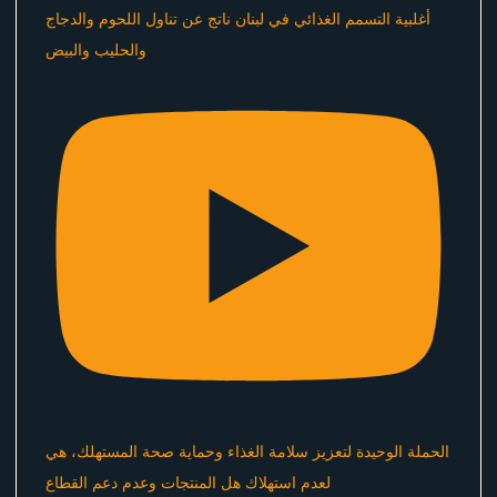
أغلبية التسمم الغذائي في لبنان ناتج عن تناول اللحوم والدجاج
والحليب والبيض
الحملة الوحيدة لتعزيز سلامة الغذاء وحماية صحة المستهلك، هي
لعدم استهلاك هل المنتجات وعدم دعم القطاع