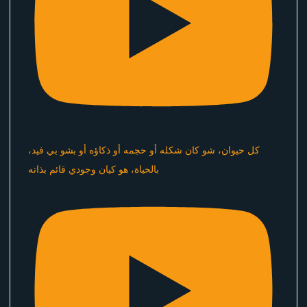
كل حيوان، شو كان شكله أو حجمه أو ذكاؤه أو بشو بي فيد،
بالحياة، هو كيان وجودي قائم بذاته