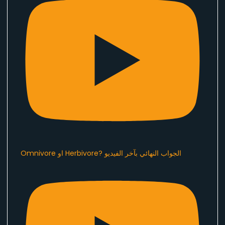
Omnivore او Herbivore? الجواب النهائي بآخر الفيديو