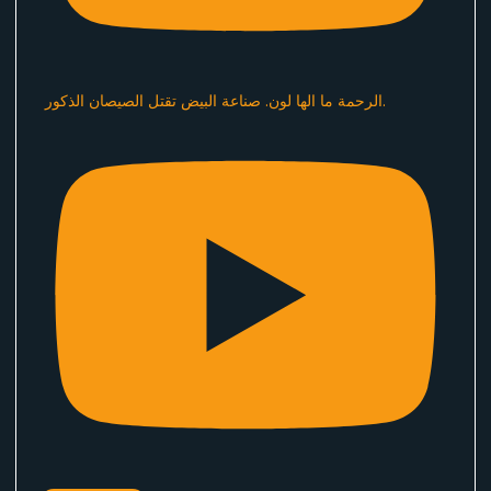
الرحمة ما الها لون. صناعة البيض تقتل الصيصان الذكور.