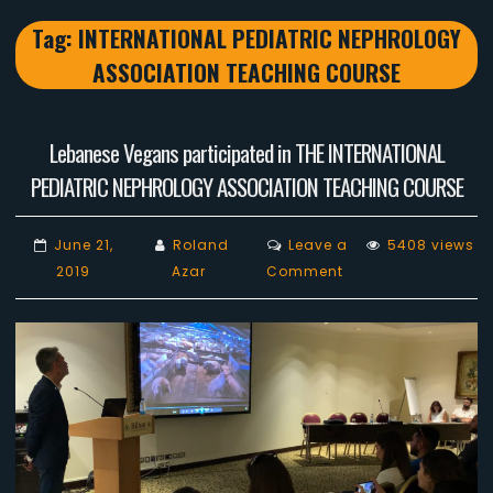
Tag:
INTERNATIONAL PEDIATRIC NEPHROLOGY
ASSOCIATION TEACHING COURSE
Lebanese Vegans participated in THE INTERNATIONAL
PEDIATRIC NEPHROLOGY ASSOCIATION TEACHING COURSE
June 21,
Roland
Leave a
5408 views
on
2019
Azar
Comment
Lebanese
Vegans
participated
in
THE
INTERNATIONAL
PEDIATRIC
NEPHROLOGY