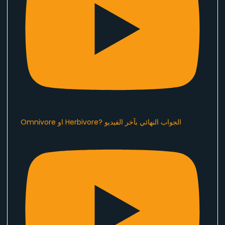
Omnivore او Herbivore? الجواب النهائي بآخر الفيديو