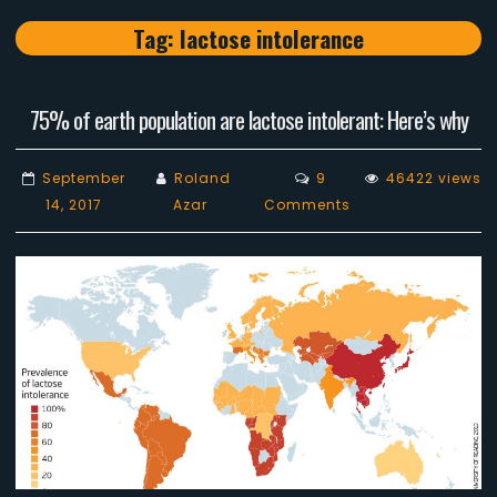
Tag:
lactose intolerance
75% of earth population are lactose intolerant: Here’s why
September
Roland
9
46422 views
on
14, 2017
Azar
Comments
759
of
earth
population
are
lactose
intolerant:
Here’s
why