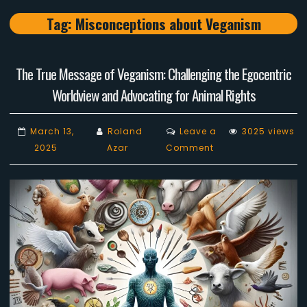
Tag:
Misconceptions about Veganism
The True Message of Veganism: Challenging the Egocentric
Worldview and Advocating for Animal Rights
March 13,
Roland
Leave a
3025 views
on
2025
Azar
Comment
The
True
Message
of
Veganism:
Challenging
the
Egocentric
Worldview