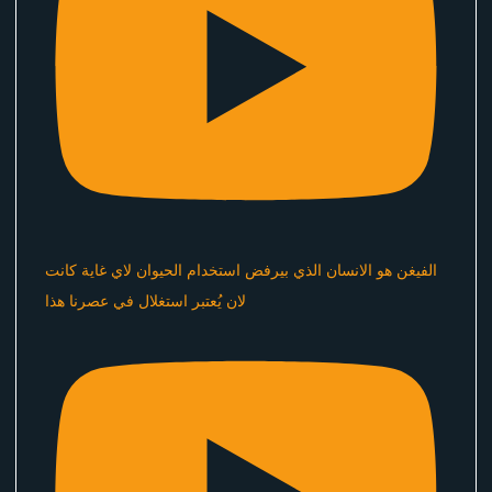
الفيغن هو الانسان الذي بيرفض استخدام الحيوان لاي غاية كانت
لان يُعتبر استغلال في عصرنا هذا ​⁠