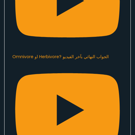
Omnivore او Herbivore? الجواب النهائي بآخر الفيديو