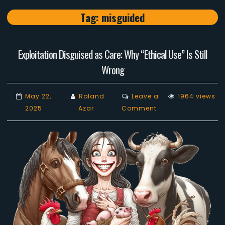
Tag:
misguided
Exploitation Disguised as Care: Why “Ethical Use” Is Still
Wrong
May 22,
Roland
Leave a
1964 views
on
2025
Azar
Comment
Exploitation
Disguised
as
Care:
Why
“Ethical
Use”
Is
Still