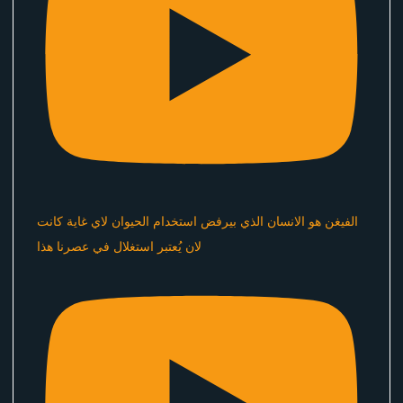
الفيغن هو الانسان الذي بيرفض استخدام الحيوان لاي غاية كانت
لان يُعتبر استغلال في عصرنا هذا ​⁠