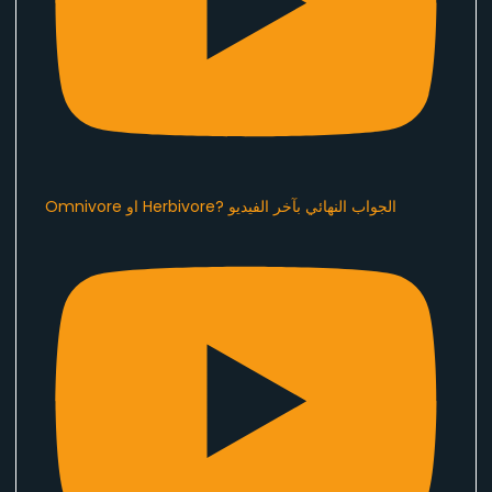
Omnivore او Herbivore? الجواب النهائي بآخر الفيديو