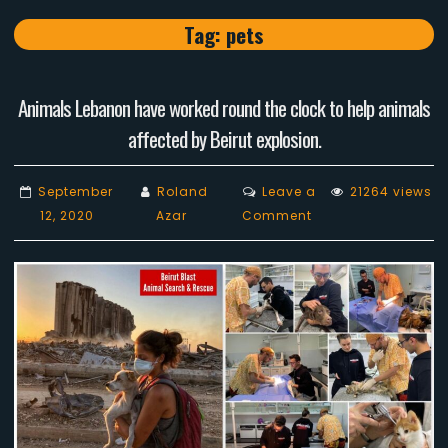
Tag:
pets
Animals Lebanon have worked round the clock to help animals
affected by Beirut explosion.
September
Roland
Leave a
21264 views
on
12, 2020
Azar
Comment
Animals
Lebanon
have
worked
round
the
clock
to
help