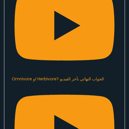
Omnivore او Herbivore? الجواب النهائي بآخر الفيديو