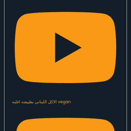
الاكل اللبناني بطبيعته اغلبه vegan