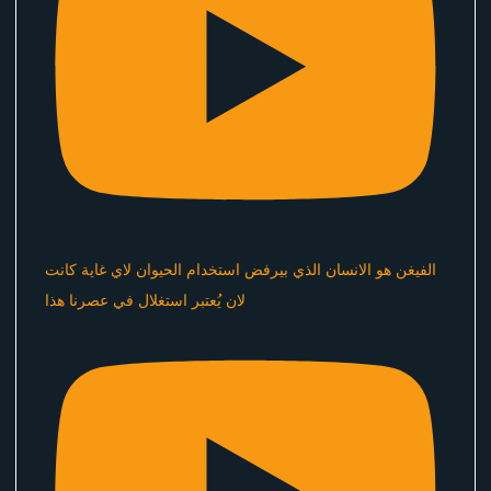
الفيغن هو الانسان الذي بيرفض استخدام الحيوان لاي غاية كانت
لان يُعتبر استغلال في عصرنا هذا ​⁠