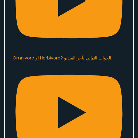
Omnivore او Herbivore? الجواب النهائي بآخر الفيديو