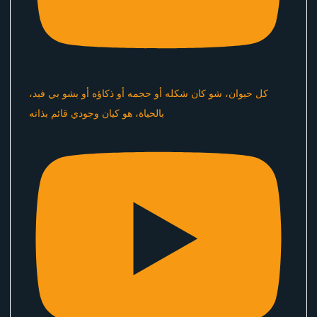
كل حيوان، شو كان شكله أو حجمه أو ذكاؤه أو بشو بي فيد،
بالحياة، هو كيان وجودي قائم بذاته