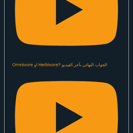
Omnivore او Herbivore? الجواب النهائي بآخر الفيديو