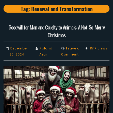
Tag:
Renewal and Transformation
Goodwill for Man and Cruelty to Animals: A Not-So-Merry
Christmas
December
Roland
Leave a
1517 views
on
20, 2024
Azar
Comment
Goodwill
for
Man
and
Cruelty
to
Animals:
A
Not-