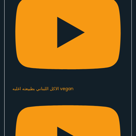
الاكل اللبناني بطبيعته اغلبه vegan