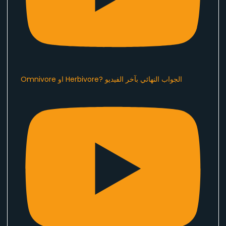
Omnivore او Herbivore? الجواب النهائي بآخر الفيديو