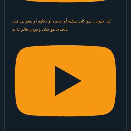
كل حيوان، شو كان شكله أو حجمه أو ذكاؤه أو بشو بي فيد،
بالحياة، هو كيان وجودي قائم بذاته