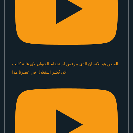
الفيغن هو الانسان الذي بيرفض استخدام الحيوان لاي غاية كانت
لان يُعتبر استغلال في عصرنا هذا ​⁠