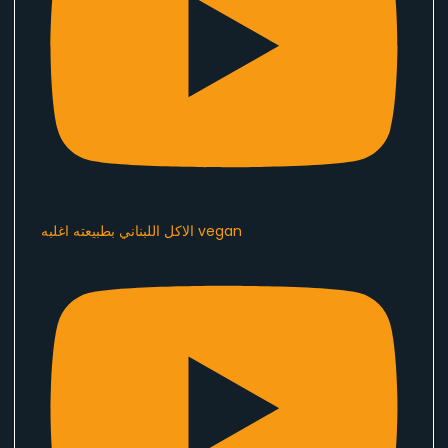
الاكل اللبناني بطبيعته اغلبه vegan