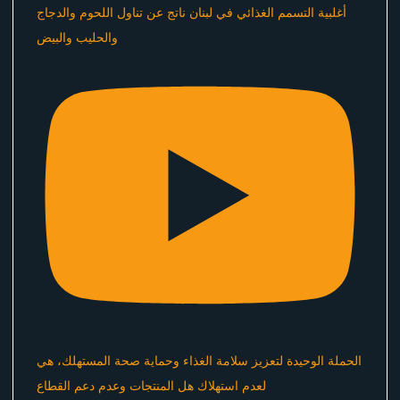
أغلبية التسمم الغذائي في لبنان ناتج عن تناول اللحوم والدجاج
والحليب والبيض
الحملة الوحيدة لتعزيز سلامة الغذاء وحماية صحة المستهلك، هي
لعدم استهلاك هل المنتجات وعدم دعم القطاع