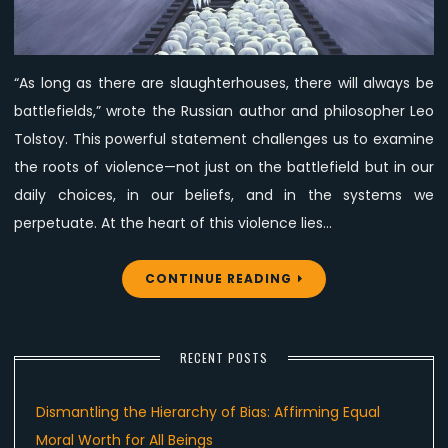
Always
Be
Battlefields”
“As long as there are slaughterhouses, there will always be
—
battlefields,” wrote the Russian author and philosopher Leo
Confronting
the
Tolstoy. This powerful statement challenges us to examine
Roots
the roots of violence—not just on the battlefield but in our
of
daily choices, in our beliefs, and in the systems we
Violence
perpetuate. At the heart of this violence lies…
and
Discrimination
CONTINUE READING
RECENT POSTS
Dismantling the Hierarchy of Bias: Affirming Equal
Moral Worth for All Beings