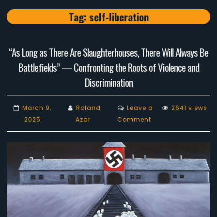
Tag:
self-liberation
“As Long as There Are Slaughterhouses, There Will Always Be
Battlefields” — Confronting the Roots of Violence and
Discrimination
March 9,
Roland
Leave a
2641 views
on
2025
Azar
Comment
“As
Long
as
There
Are
Slaughterhouses,
There
Will