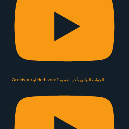
Omnivore او Herbivore? الجواب النهائي بآخر الفيديو