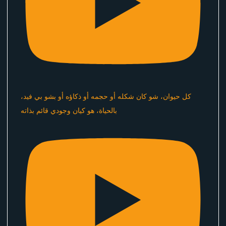
كل حيوان، شو كان شكله أو حجمه أو ذكاؤه أو بشو بي فيد،
بالحياة، هو كيان وجودي قائم بذاته