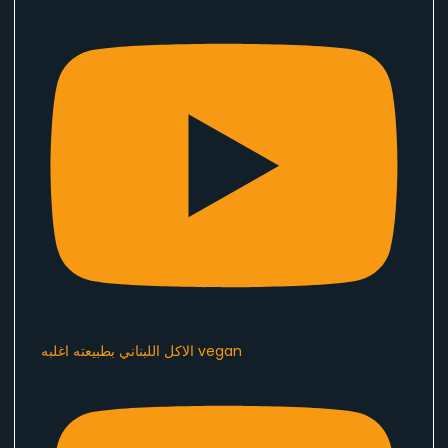
الاكل اللبناني بطبيعته اغلبه vegan