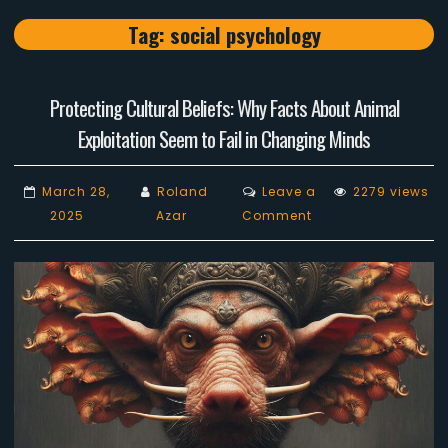
Tag:
social psychology
Protecting Cultural Beliefs: Why Facts About Animal
Exploitation Seem to Fail in Changing Minds
March 28,
Roland
Leave a
2279 views
on
2025
Azar
Comment
Protecting
Cultural
Beliefs:
Why
Facts
About
Animal
Exploitation
Seem