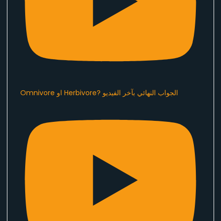
Omnivore او Herbivore? الجواب النهائي بآخر الفيديو