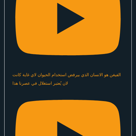
الفيغن هو الانسان الذي بيرفض استخدام الحيوان لاي غاية كانت
لان يُعتبر استغلال في عصرنا هذا ​⁠