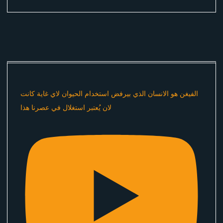
الفيغن هو الانسان الذي بيرفض استخدام الحيوان لاي غاية كانت
لان يُعتبر استغلال في عصرنا هذا ​⁠