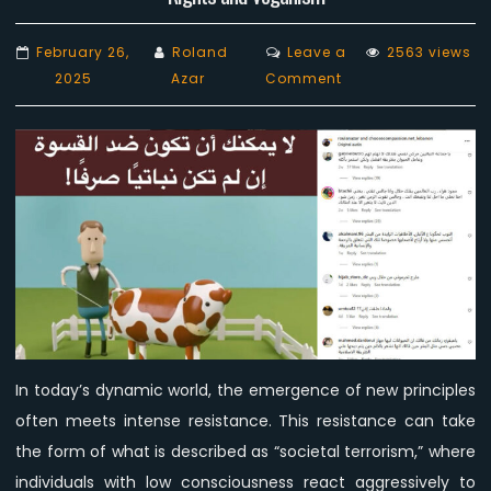
February 26,
Roland
Leave a
2563 views
on
2025
Azar
Comment
Societal
Terrorism:
Resistance
to
New
Principles
of
Animal
Rights
and
Veganism
In today’s dynamic world, the emergence of new principles
often meets intense resistance. This resistance can take
the form of what is described as “societal terrorism,” where
individuals with low consciousness react aggressively to