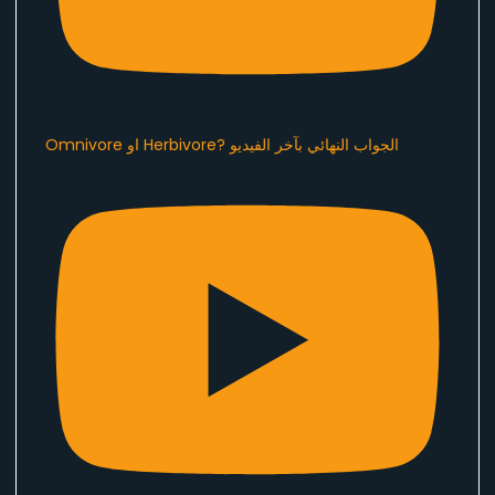
Omnivore او Herbivore? الجواب النهائي بآخر الفيديو