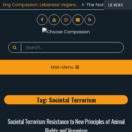
Skip
Compassion: Lebanese Vegans…
The festive season got a twis
LB NEWS
to
non have worked…
Animals Lebanon team and more than 30
content
Facebook
YouTube
Instagram
Email
RSS
Choose Compassion
look at the world with new eyes.
Search
for:
Main Menu
Tag:
Societal Terrorism
Societal Terrorism: Resistance to New Principles of Animal
Rights and Veganism