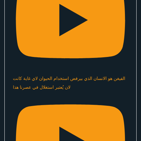
الفيغن هو الانسان الذي بيرفض استخدام الحيوان لاي غاية كانت
لان يُعتبر استغلال في عصرنا هذا ​⁠