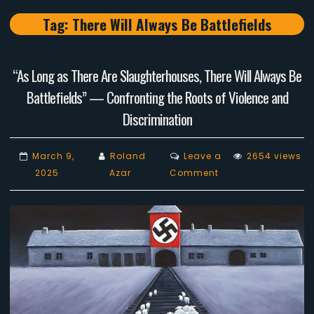
Tag:
There Will Always Be Battlefields
“As Long as There Are Slaughterhouses, There Will Always Be
Battlefields” — Confronting the Roots of Violence and
Discrimination
March 9,
Roland
Leave a
2654 views
on
2025
Azar
Comment
“As
Long
as
There
Are
Slaughterhouses,
There
Will