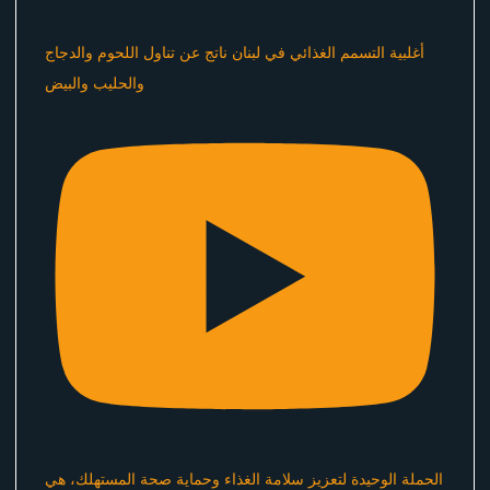
أغلبية التسمم الغذائي في لبنان ناتج عن تناول اللحوم والدجاج
والحليب والبيض
الحملة الوحيدة لتعزيز سلامة الغذاء وحماية صحة المستهلك، هي