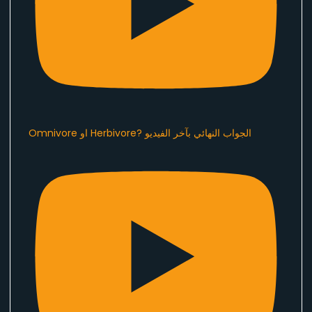
Omnivore او Herbivore? الجواب النهائي بآخر الفيديو