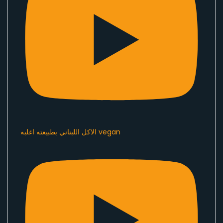
الاكل اللبناني بطبيعته اغلبه vegan