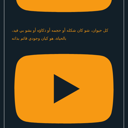
كل حيوان، شو كان شكله أو حجمه أو ذكاؤه أو بشو بي فيد،
بالحياة، هو كيان وجودي قائم بذاته