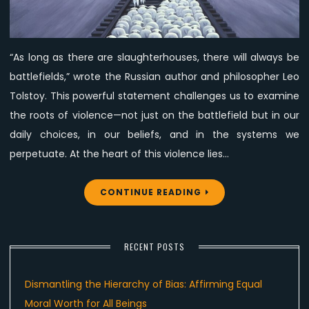
Always
Be
Battlefields”
“As long as there are slaughterhouses, there will always be
—
battlefields,” wrote the Russian author and philosopher Leo
Confronting
the
Tolstoy. This powerful statement challenges us to examine
Roots
the roots of violence—not just on the battlefield but in our
of
daily choices, in our beliefs, and in the systems we
Violence
perpetuate. At the heart of this violence lies…
and
Discrimination
CONTINUE READING
RECENT POSTS
Dismantling the Hierarchy of Bias: Affirming Equal
Moral Worth for All Beings