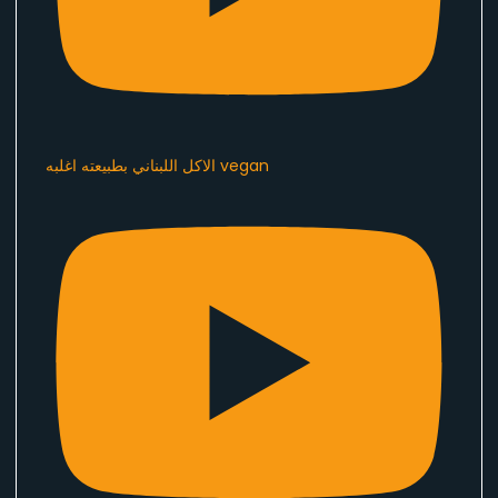
الاكل اللبناني بطبيعته اغلبه vegan