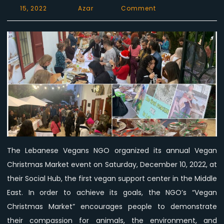
on
15, 2022
Azar
Comment
The
Vegan
Christmas
Market
Lights
Up
The
Holiday
Season
at
Lebanese
The Lebanese Vegans NGO organized its annual Vegan
Vegans
Christmas Market event on Saturday, December 10, 2022, at
Social
Hub
their Social Hub, the first vegan support center in the Middle
East. In order to achieve its goals, the NGO’s “Vegan
Christmas Market” encourages people to demonstrate
their compassion for animals, the environment, and