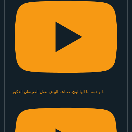
الرحمة ما الها لون. صناعة البيض تقتل الصيصان الذكور.