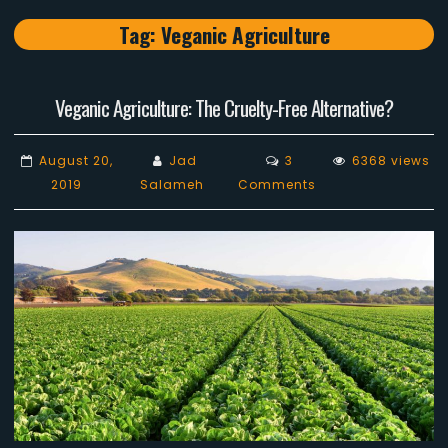
Tag:
Veganic Agriculture
Veganic Agriculture: The Cruelty-Free Alternative?
August 20,
Jad
3
6368 views
on
2019
Salameh
Comments
Veganic
Agriculture:
The
Cruelty-
Free
Alternative?