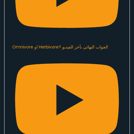
Omnivore او Herbivore? الجواب النهائي بآخر الفيديو