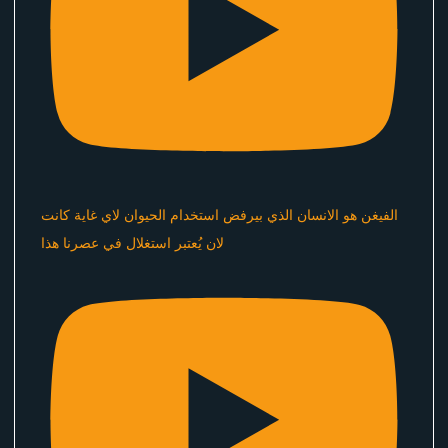
الفيغن هو الانسان الذي بيرفض استخدام الحيوان لاي غاية كانت
لان يُعتبر استغلال في عصرنا هذا ​⁠