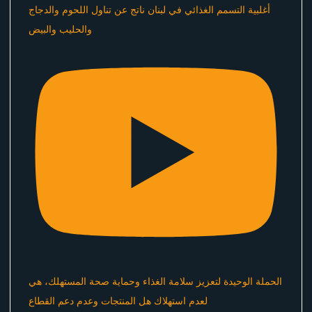
أغلبية التسمم الغذائي في لبنان ناتج عن تناول اللحوم والدجاج
والحليب والبيض
الحملة الوحيدة لتعزيز سلامة الغذاء وحماية صحة المستهلك، هي
لعدم استهلاك هل المنتجات وعدم دعم القطاع